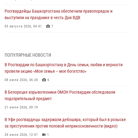
Росгвардейцы Башкортостана обеспечили правопорядок и
выступили на празднике в честь Дня ВДВ
03 августа 2026, 04:41
7
За героями - будущее: В Башкортостане стартовала акция
Росгвардии "Письмо герою»
03 августа 2026, 04:30
8
ПОПУЛЯРНЫЕ НОВОСТИ
В Росгвардии по Башкортостану в День семьи, любви и верности
В Башкирии росгвардейцы провели волейбольный турнир на
провели акцию «Моя семья – мое богатство»
открытом воздухе
08 июля 2026, 06:28
6
03 августа 2026, 04:29
3
В Белорецке взрывотехники ОМОН Росгвардии обследовали
В Уфе росгвардейцы по горячим следам задержали
подозрительный предмет
подозреваемого в открытом хищении из аптеки (видео)
21 июля 2026, 09:19
03 августа 2026, 04:15
1
В Уфе росгвардецы задержали дебошира, который был в розыске
Начальник отделения учёта и комплектования Росгвардии
за преступления против половой неприкосновенности (видео)
Башкортостана ответил на вопросы граждан
29 июля 2026, 12:01
1
30 июля 2026, 12:54