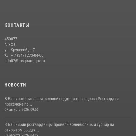
23 июля 2026, 12:25
Сотрудники вневедомственной охраны Башкортостана
присоединились к всероссийской акции «Коробка храбрости»
КОНТАКТЫ
08 июля 2026, 07:14
2
450077
В Башкортостане спецподразделения Росгвардии отработали
г. Уфа,
навыки беспарашютного десантирования
ул. Крупской д. 7
+ 7 (347) 273-04-66
28 июля 2026, 11:10
6
info02@rosguard.gov.ru
НОВОСТИ
В Башкортостане при силовой поддержке спецназа Росгвардии
пресечена пр...
07 августа 2026, 09:56
В Башкирии росгвардейцы провели волейбольный турнир на
открытом воздух...
03 августа 2026, 04:29