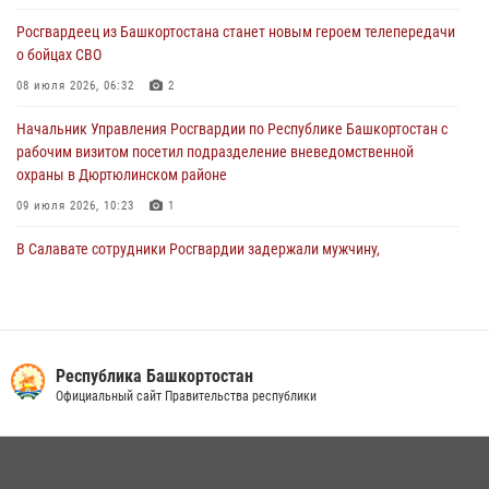
Росгвардеец из Башкортостана станет новым героем телепередачи
В Уфе росгвардецы задержали дебошира, который был в розыске
о бойцах СВО
за преступления против половой неприкосновенности (видео)
08 июля 2026, 06:32
2
29 июля 2026, 12:01
1
Начальник Управления Росгвардии по Республике Башкортостан с
рабочим визитом посетил подразделение вневедомственной
охраны в Дюртюлинском районе
09 июля 2026, 10:23
1
В Салавате сотрудники Росгвардии задержали мужчину,
угрожавшего ножом продавцу магазина
08 июля 2026, 11:22
В Уфе подписано соглашение о сотрудничестве между ветеранами
Росгвардии и фондом «Защитники Отечества»
Республика Башкортостан
Официальный сайт Правительства республики
16 июля 2026, 07:20
5
В Уфе росгвардейцы задержали пьяного дебошира, нарушавшего
покой постояльцев хостела