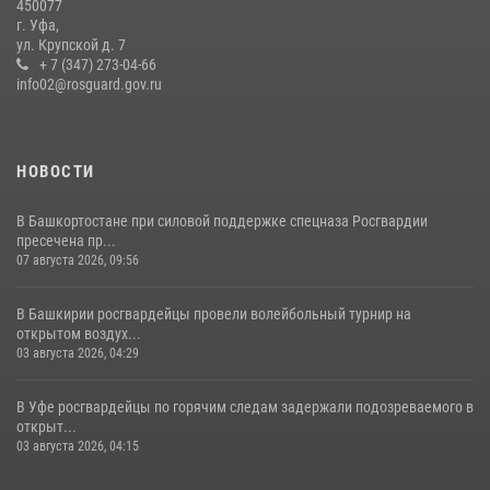
450077
16 июля 2026, 04:30
1
г. Уфа,
ул. Крупской д. 7
Росгвардейцы Башкортостана обеспечили правопорядок и
+ 7 (347) 273-04-66
выступили на празднике в честь Дня ВДВ
info02@rosguard.gov.ru
03 августа 2026, 04:41
7
НОВОСТИ
В Башкортостане при силовой поддержке спецназа Росгвардии
пресечена пр...
07 августа 2026, 09:56
В Башкирии росгвардейцы провели волейбольный турнир на
открытом воздух...
03 августа 2026, 04:29
В Уфе росгвардейцы по горячим следам задержали подозреваемого в
открыт...
03 августа 2026, 04:15