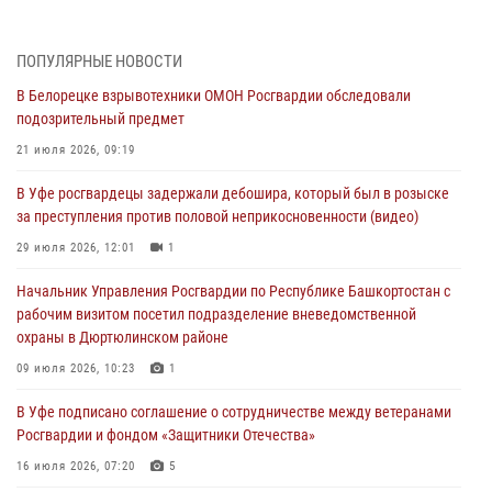
За героями - будущее: В Башкортостане стартовала акция
Росгвардии "Письмо герою»
03 августа 2026, 04:30
8
ПОПУЛЯРНЫЕ НОВОСТИ
В Белорецке взрывотехники ОМОН Росгвардии обследовали
В Башкирии росгвардейцы провели волейбольный турнир на
подозрительный предмет
открытом воздухе
21 июля 2026, 09:19
03 августа 2026, 04:29
3
В Уфе росгвардецы задержали дебошира, который был в розыске
В Уфе росгвардейцы по горячим следам задержали
за преступления против половой неприкосновенности (видео)
подозреваемого в открытом хищении из аптеки (видео)
29 июля 2026, 12:01
1
03 августа 2026, 04:15
1
Начальник Управления Росгвардии по Республике Башкортостан с
Начальник отделения учёта и комплектования Росгвардии
рабочим визитом посетил подразделение вневедомственной
Башкортостана ответил на вопросы граждан
охраны в Дюртюлинском районе
30 июля 2026, 12:54
09 июля 2026, 10:23
1
В Уфе росгвардецы задержали дебошира, который был в розыске
В Уфе подписано соглашение о сотрудничестве между ветеранами
за преступления против половой неприкосновенности (видео)
Росгвардии и фондом «Защитники Отечества»
29 июля 2026, 12:01
1
16 июля 2026, 07:20
5