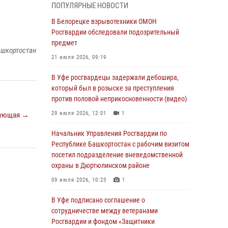
ПОПУЛЯРНЫЕ НОВОСТИ
03 августа 2026, 04:41
7
В Белорецке взрывотехники ОМОН
За героями - будущее: В Башкортостане
Росгвардии обследовали подозрительный
стартовала акция Росгвардии "Письмо
предмет
ашкортостан
герою»
21 июля 2026, 09:19
03 августа 2026, 04:30
8
В Уфе росгвардецы задержали дебошира,
В Башкирии росгвардейцы провели
который был в розыске за преступления
волейбольный турнир на открытом воздухе
против половой неприкосновенности (видео)
03 августа 2026, 04:29
3
29 июля 2026, 12:01
1
ующая →
В Уфе росгвардейцы по горячим следам
Начальник Управления Росгвардии по
задержали подозреваемого в открытом
Республике Башкортостан с рабочим визитом
хищении из аптеки (видео)
посетил подразделение вневедомственной
охраны в Дюртюлинском районе
03 августа 2026, 04:15
1
09 июля 2026, 10:23
1
Начальник отделения учёта и
комплектования Росгвардии Башкортостана
В Уфе подписано соглашение о
ответил на вопросы граждан
сотрудничестве между ветеранами
Росгвардии и фондом «Защитники
30 июля 2026, 12:54