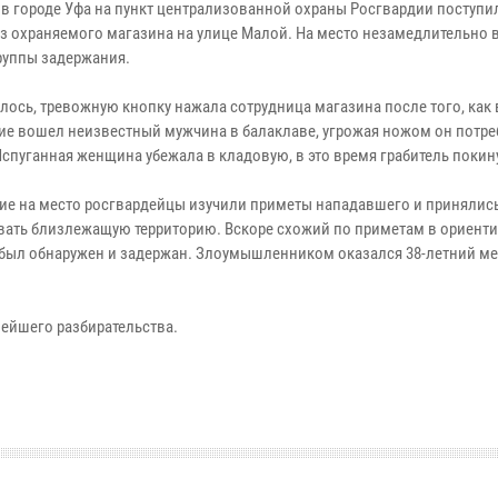
 в городе Уфа на пункт централизованной охраны Росгвардии поступи
из охраняемого магазина на улице Малой. На место незамедлительно 
руппы задержания.
лось, тревожную кнопку нажала сотрудница магазина после того, как 
е вошел неизвестный мужчина в балаклаве, угрожая ножом он потр
Испуганная женщина убежала в кладовую, в это время грабитель покин
е на место росгвардейцы изучили приметы нападавшего и принялис
вать близлежащую территорию. Вскоре схожий по приметам в ориент
был обнаружен и задержан. Злоумышленником оказался 38-летний м
ейшего разбирательства.