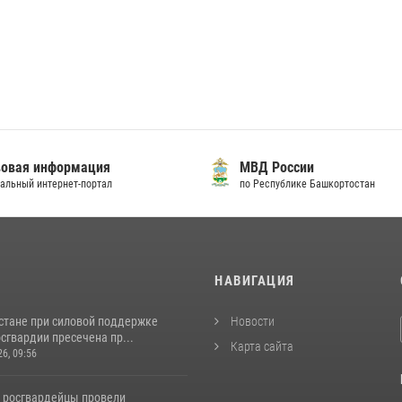
овая информация
МВД России
альный интернет-портал
по Республике Башкортостан
И
НАВИГАЦИЯ
стане при силовой поддержке
Новости
сгвардии пресечена пр...
Карта сайта
26, 09:56
 росгвардейцы провели