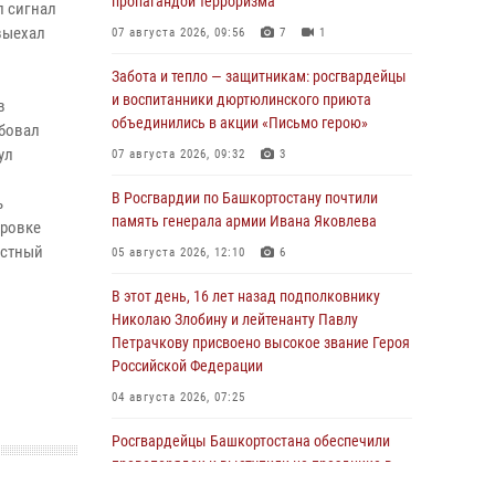
пропагандой терроризма
л сигнал
выехал
07 августа 2026, 09:56
7
1
Забота и тепло — защитникам: росгвардейцы
и воспитанники дюртюлинского приюта
в
объединились в акции «Письмо герою»
ебовал
ул
07 августа 2026, 09:32
3
В Росгвардии по Башкортостану почтили
ь
память генерала армии Ивана Яковлева
ировке
естный
05 августа 2026, 12:10
6
В этот день, 16 лет назад подполковнику
Николаю Злобину и лейтенанту Павлу
Петрачкову присвоено высокое звание Героя
Российской Федерации
04 августа 2026, 07:25
Росгвардейцы Башкортостана обеспечили
правопорядок и выступили на празднике в
честь Дня ВДВ