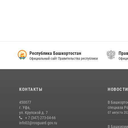
Республика Башкортостан
Прав
Официальный сайт Правительства республики
Офици
КОНТАКТЫ
НОВОСТ
450077
В Башкорто
г. Уфа,
спецназа Ро
ул. Крупской д. 7
07 августа 20
+ 7 (347) 273-04-66
info02@rosguard.gov.ru
В Башкирии