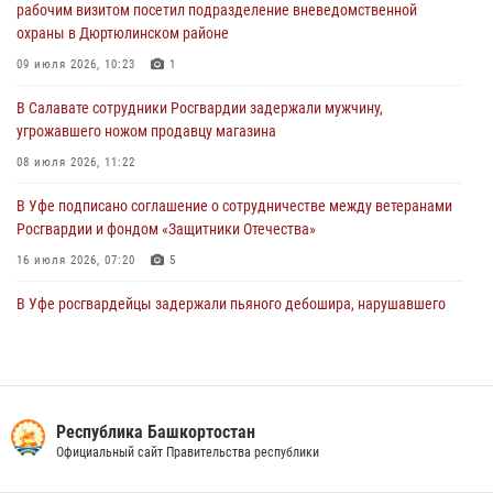
рабочим визитом посетил подразделение вневедомственной
Башкортостана ответил на вопросы граждан
охраны в Дюртюлинском районе
30 июля 2026, 12:54
09 июля 2026, 10:23
1
В Уфе росгвардецы задержали дебошира, который был в розыске
В Салавате сотрудники Росгвардии задержали мужчину,
за преступления против половой неприкосновенности (видео)
угрожавшего ножом продавцу магазина
29 июля 2026, 12:01
1
08 июля 2026, 11:22
В Уфе подписано соглашение о сотрудничестве между ветеранами
Росгвардии и фондом «Защитники Отечества»
16 июля 2026, 07:20
5
В Уфе росгвардейцы задержали пьяного дебошира, нарушавшего
покой постояльцев хостела
23 июля 2026, 12:25
В Башкортостане спецподразделения Росгвардии отработали
навыки беспарашютного десантирования
Республика Башкортостан
Официальный сайт Правительства республики
28 июля 2026, 11:10
6