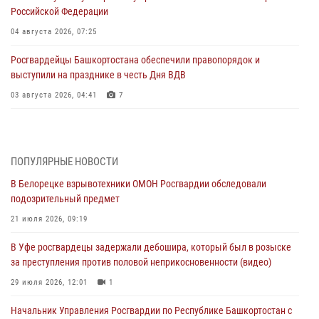
Российской Федерации
04 августа 2026, 07:25
Росгвардейцы Башкортостана обеспечили правопорядок и
выступили на празднике в честь Дня ВДВ
03 августа 2026, 04:41
7
За героями - будущее: В Башкортостане стартовала акция
Росгвардии "Письмо герою»
03 августа 2026, 04:30
8
ПОПУЛЯРНЫЕ НОВОСТИ
В Белорецке взрывотехники ОМОН Росгвардии обследовали
В Башкирии росгвардейцы провели волейбольный турнир на
подозрительный предмет
открытом воздухе
21 июля 2026, 09:19
03 августа 2026, 04:29
3
В Уфе росгвардецы задержали дебошира, который был в розыске
В Уфе росгвардейцы по горячим следам задержали
за преступления против половой неприкосновенности (видео)
подозреваемого в открытом хищении из аптеки (видео)
29 июля 2026, 12:01
1
03 августа 2026, 04:15
1
Начальник Управления Росгвардии по Республике Башкортостан с
Начальник отделения учёта и комплектования Росгвардии