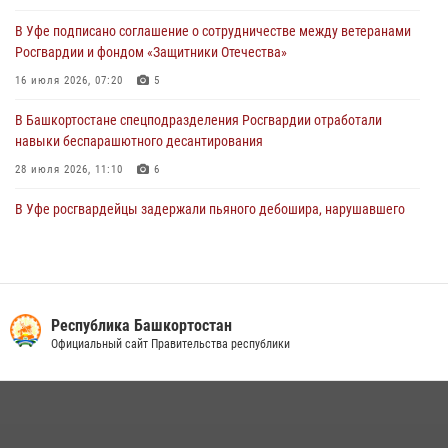
В Уфе росгвардецы задержали дебошира, который был в розыске
В Уфе подписано соглашение о сотрудничестве между ветеранами
за преступления против половой неприкосновенности (видео)
Росгвардии и фондом «Защитники Отечества»
29 июля 2026, 12:01
1
16 июля 2026, 07:20
5
В Башкортостане спецподразделения Росгвардии отработали
навыки беспарашютного десантирования
28 июля 2026, 11:10
6
В Уфе росгвардейцы задержали пьяного дебошира, нарушавшего
покой постояльцев хостела
23 июля 2026, 12:25
В Управлении Росгвардии по Республике Башкортостан прошла
встреча с помощником командующего Приволжским округом по
Республика Башкортостан
работе с верующими
Официальный сайт Правительства республики
27 июля 2026, 06:56
1
Сотрудники вневедомственной охраны Росгвардии задержали
нарушителя после сообщения об угрозе с оружием