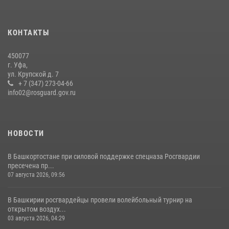
13 июля 2026, 06:03
Российские военнослужащие из зоны СВО поблагодарили
КОНТАКТЫ
росгвардейцев и жителей Башкортостана за охотничьи ружья для
борьбы с БПЛА
450077
16 июля 2026, 04:30
1
г. Уфа,
ул. Крупской д. 7
Росгвардейцы Башкортостана обеспечили правопорядок и
+ 7 (347) 273-04-66
выступили на празднике в честь Дня ВДВ
info02@rosguard.gov.ru
03 августа 2026, 04:41
7
НОВОСТИ
В Башкортостане при силовой поддержке спецназа Росгвардии
пресечена пр...
07 августа 2026, 09:56
В Башкирии росгвардейцы провели волейбольный турнир на
открытом воздух...
03 августа 2026, 04:29