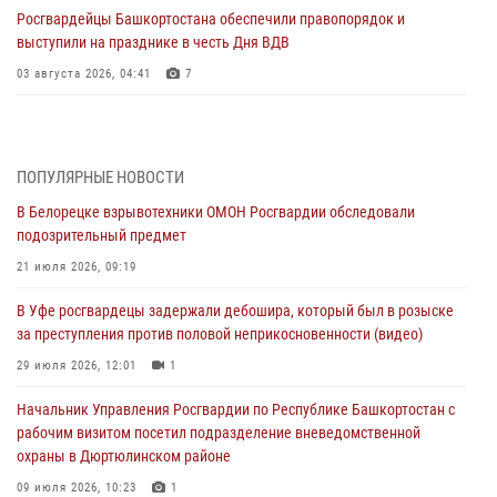
Росгвардейцы Башкортостана обеспечили правопорядок и
выступили на празднике в честь Дня ВДВ
03 августа 2026, 04:41
7
За героями - будущее: В Башкортостане стартовала акция
Росгвардии "Письмо герою»
03 августа 2026, 04:30
8
ПОПУЛЯРНЫЕ НОВОСТИ
В Белорецке взрывотехники ОМОН Росгвардии обследовали
В Башкирии росгвардейцы провели волейбольный турнир на
подозрительный предмет
открытом воздухе
21 июля 2026, 09:19
03 августа 2026, 04:29
3
В Уфе росгвардецы задержали дебошира, который был в розыске
В Уфе росгвардейцы по горячим следам задержали
за преступления против половой неприкосновенности (видео)
подозреваемого в открытом хищении из аптеки (видео)
29 июля 2026, 12:01
1
03 августа 2026, 04:15
1
Начальник Управления Росгвардии по Республике Башкортостан с
Начальник отделения учёта и комплектования Росгвардии
рабочим визитом посетил подразделение вневедомственной
Башкортостана ответил на вопросы граждан
охраны в Дюртюлинском районе
30 июля 2026, 12:54
09 июля 2026, 10:23
1