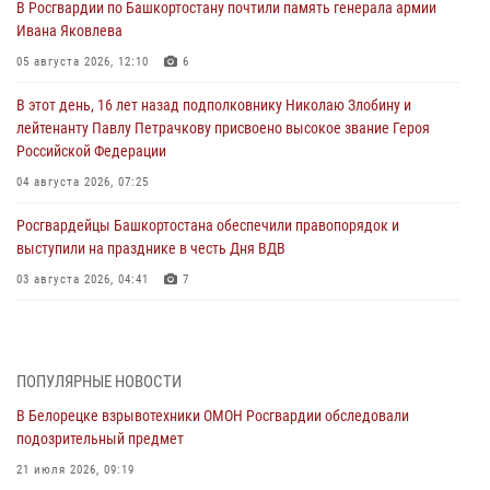
В Росгвардии по Башкортостану почтили память генерала армии
Ивана Яковлева
05 августа 2026, 12:10
6
В этот день, 16 лет назад подполковнику Николаю Злобину и
лейтенанту Павлу Петрачкову присвоено высокое звание Героя
Российской Федерации
04 августа 2026, 07:25
Росгвардейцы Башкортостана обеспечили правопорядок и
выступили на празднике в честь Дня ВДВ
03 августа 2026, 04:41
7
За героями - будущее: В Башкортостане стартовала акция
Росгвардии "Письмо герою»
03 августа 2026, 04:30
8
ПОПУЛЯРНЫЕ НОВОСТИ
В Белорецке взрывотехники ОМОН Росгвардии обследовали
В Башкирии росгвардейцы провели волейбольный турнир на
подозрительный предмет
открытом воздухе
21 июля 2026, 09:19
03 августа 2026, 04:29
3