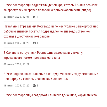
В Уфе росгвардецы задержали дебошира, который был в розыске
В Уфе росгвардейцы по горячим следам задержали
за преступления против половой неприкосновенности (видео)
подозреваемого в открытом хищении из аптеки (видео)
29 июля 2026, 12:01
1
03 августа 2026, 04:15
1
Начальник Управления Росгвардии по Республике Башкортостан с
Начальник отделения учёта и комплектования Росгвардии
рабочим визитом посетил подразделение вневедомственной
Башкортостана ответил на вопросы граждан
охраны в Дюртюлинском районе
30 июля 2026, 12:54
09 июля 2026, 10:23
1
В Уфе росгвардецы задержали дебошира, который был в розыске
В Салавате сотрудники Росгвардии задержали мужчину,
за преступления против половой неприкосновенности (видео)
угрожавшего ножом продавцу магазина
29 июля 2026, 12:01
1
08 июля 2026, 11:22
В Уфе подписано соглашение о сотрудничестве между ветеранами
Росгвардии и фондом «Защитники Отечества»
16 июля 2026, 07:20
5
В Уфе росгвардейцы задержали пьяного дебошира, нарушавшего
покой постояльцев хостела
23 июля 2026, 12:25