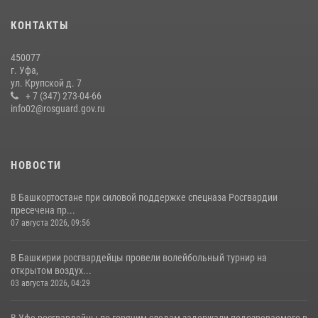
Российские военнослужащие из зоны СВО поблагодарили
КОНТАКТЫ
росгвардейцев и жителей Башкортостана за охотничьи ружья для
борьбы с БПЛА
450077
16 июля 2026, 04:30
1
г. Уфа,
ул. Крупской д. 7
Росгвардейцы Башкортостана обеспечили правопорядок и
+ 7 (347) 273-04-66
выступили на празднике в честь Дня ВДВ
info02@rosguard.gov.ru
03 августа 2026, 04:41
7
НОВОСТИ
В Башкортостане при силовой поддержке спецназа Росгвардии
пресечена пр...
07 августа 2026, 09:56
В Башкирии росгвардейцы провели волейбольный турнир на
открытом воздух...
03 августа 2026, 04:29