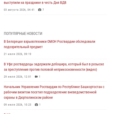
выступили на празднике в честь Дня ВДВ
03 августа 2026, 04:41
7
За героями - будущее: В Башкортостане стартовала акция
Росгвардии "Письмо герою»
03 августа 2026, 04:30
8
ПОПУЛЯРНЫЕ НОВОСТИ
В Белорецке взрывотехники ОМОН Росгвардии обследовали
В Башкирии росгвардейцы провели волейбольный турнир на
подозрительный предмет
открытом воздухе
21 июля 2026, 09:19
03 августа 2026, 04:29
3
В Уфе росгвардецы задержали дебошира, который был в розыске
В Уфе росгвардейцы по горячим следам задержали
за преступления против половой неприкосновенности (видео)
подозреваемого в открытом хищении из аптеки (видео)
29 июля 2026, 12:01
1
03 августа 2026, 04:15
1
Начальник Управления Росгвардии по Республике Башкортостан с
Начальник отделения учёта и комплектования Росгвардии
рабочим визитом посетил подразделение вневедомственной
Башкортостана ответил на вопросы граждан
охраны в Дюртюлинском районе
30 июля 2026, 12:54
09 июля 2026, 10:23
1
В Уфе росгвардецы задержали дебошира, который был в розыске