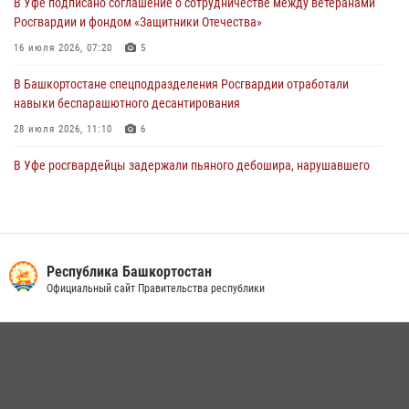
В Уфе подписано соглашение о сотрудничестве между ветеранами
за преступления против половой неприкосновенности (видео)
Росгвардии и фондом «Защитники Отечества»
29 июля 2026, 12:01
1
16 июля 2026, 07:20
5
В Башкортостане спецподразделения Росгвардии отработали
навыки беспарашютного десантирования
28 июля 2026, 11:10
6
В Уфе росгвардейцы задержали пьяного дебошира, нарушавшего
покой постояльцев хостела
23 июля 2026, 12:25
В Управлении Росгвардии по Республике Башкортостан прошла
встреча с помощником командующего Приволжским округом по
Республика Башкортостан
работе с верующими
Официальный сайт Правительства республики
27 июля 2026, 06:56
1
Сотрудники вневедомственной охраны Росгвардии задержали
нарушителя после сообщения об угрозе с оружием
13 июля 2026, 06:03