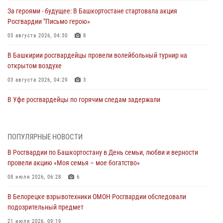
За героями - будущее: В Башкортостане стартовала акция
Росгвардии "Письмо герою»
03 августа 2026, 04:30
8
В Башкирии росгвардейцы провели волейбольный турнир на
открытом воздухе
03 августа 2026, 04:29
3
В Уфе росгвардейцы по горячим следам задержали
подозреваемого в открытом хищении из аптеки (видео)
03 августа 2026, 04:15
1
ПОПУЛЯРНЫЕ НОВОСТИ
Начальник отделения учёта и комплектования Росгвардии
В Росгвардии по Башкортостану в День семьи, любви и верности
Башкортостана ответил на вопросы граждан
провели акцию «Моя семья – мое богатство»
30 июля 2026, 12:54
08 июля 2026, 06:28
6
В Уфе росгвардецы задержали дебошира, который был в розыске
В Белорецке взрывотехники ОМОН Росгвардии обследовали
за преступления против половой неприкосновенности (видео)
подозрительный предмет
29 июля 2026, 12:01
1
21 июля 2026, 09:19