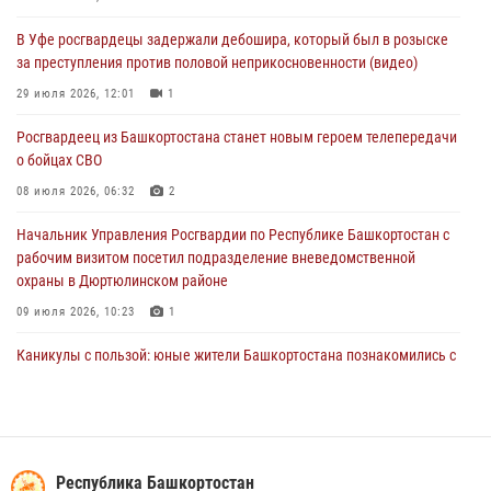
Начальник отделения учёта и комплектования штаба Росгвардии
В Уфе росгвардецы задержали дебошира, который был в розыске
Башкортостана проведет прямую линию
за преступления против половой неприкосновенности (видео)
29 июля 2026, 10:52
29 июля 2026, 12:01
1
В Башкирии школьников пригласили на интерактивную экскурсию в
Росгвардеец из Башкортостана станет новым героем телепередачи
Росгвардию
о бойцах СВО
29 июля 2026, 04:15
3
08 июля 2026, 06:32
2
Начальник Управления Росгвардии по Республике Башкортостан с
рабочим визитом посетил подразделение вневедомственной
охраны в Дюртюлинском районе
09 июля 2026, 10:23
1
Каникулы с пользой: юные жители Башкортостана познакомились с
работой росгвардейцев в лагере «Луч»
07 июля 2026, 13:04
5
1
В Уфе подписано соглашение о сотрудничестве между ветеранами
Росгвардии и фондом «Защитники Отечества»
Республика Башкортостан