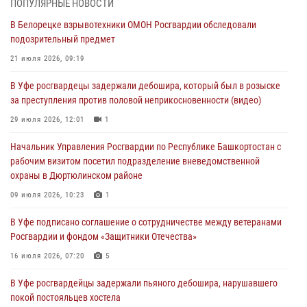
03 августа 2026, 04:30
8
ПОПУЛЯРНЫЕ НОВОСТИ
В Белорецке взрывотехники ОМОН Росгвардии обследовали
В Башкирии росгвардейцы провели волейбольный турнир на
подозрительный предмет
открытом воздухе
21 июля 2026, 09:19
03 августа 2026, 04:29
3
В Уфе росгвардецы задержали дебошира, который был в розыске
В Уфе росгвардейцы по горячим следам задержали
за преступления против половой неприкосновенности (видео)
подозреваемого в открытом хищении из аптеки (видео)
29 июля 2026, 12:01
1
03 августа 2026, 04:15
1
Начальник Управления Росгвардии по Республике Башкортостан с
Начальник отделения учёта и комплектования Росгвардии
рабочим визитом посетил подразделение вневедомственной
Башкортостана ответил на вопросы граждан
охраны в Дюртюлинском районе
30 июля 2026, 12:54
09 июля 2026, 10:23
1
В Уфе росгвардецы задержали дебошира, который был в розыске
В Уфе подписано соглашение о сотрудничестве между ветеранами
за преступления против половой неприкосновенности (видео)
Росгвардии и фондом «Защитники Отечества»
29 июля 2026, 12:01
1
16 июля 2026, 07:20
5
В Уфе росгвардейцы задержали пьяного дебошира, нарушавшего
покой постояльцев хостела