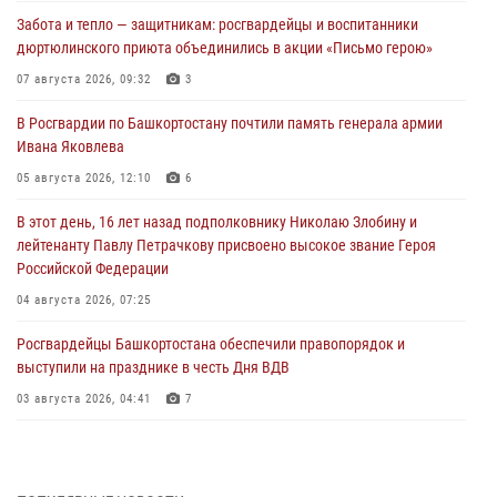
Забота и тепло — защитникам: росгвардейцы и воспитанники
дюртюлинского приюта объединились в акции «Письмо герою»
07 августа 2026, 09:32
3
В Росгвардии по Башкортостану почтили память генерала армии
Ивана Яковлева
05 августа 2026, 12:10
6
В этот день, 16 лет назад подполковнику Николаю Злобину и
лейтенанту Павлу Петрачкову присвоено высокое звание Героя
Российской Федерации
04 августа 2026, 07:25
Росгвардейцы Башкортостана обеспечили правопорядок и
выступили на празднике в честь Дня ВДВ
03 августа 2026, 04:41
7
За героями - будущее: В Башкортостане стартовала акция
Росгвардии "Письмо герою»