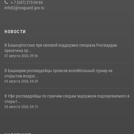
Белорецк отметил День города: Росгвардия представила
+ 7 (347) 273-04-66
современную и раритетную спецтехнику
info02@rosguard.gov.ru
20 июля 2026, 09:42
4
НОВОСТИ
В Башкортостане при силовой поддержке спецназа Росгвардии
пресечена пр...
07 августа 2026, 09:56
В Башкирии росгвардейцы провели волейбольный турнир на
открытом воздух...
03 августа 2026, 04:29
В Уфе росгвардейцы по горячим следам задержали подозреваемого в
открыт...
03 августа 2026, 04:15