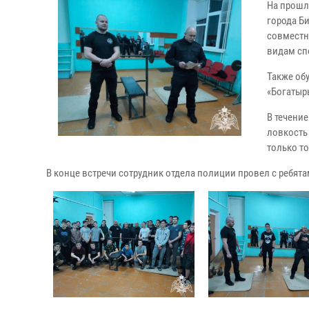
На прошл
города Б
совместн
видам сп
Также об
«Богатыр
В течени
ловкость
только то
В конце встречи сотрудник отдела полиции провел с ребят