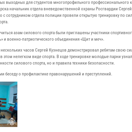
ых выходных для студентов многопрофильного профессионального 
ирска начальник отдела вневедомственной охраны Росгвардии Сергей
о с сотрудником отдела полиции провели открытую тренировку по с
орта.
учиться азам силового спорта были приглашены участники спортивног
ь» и военно-патриотического объединения «Щит и меч».
е нескольких часов Сергей Кузнецов демонстрировал ребятам свою си
 в этом нелегком виде спорта. В ходе тренировке молодые парни узнал
нкости силового спорта, но и правила техники безопасности.
ами беседу о профилактике правонарушений и преступлений.