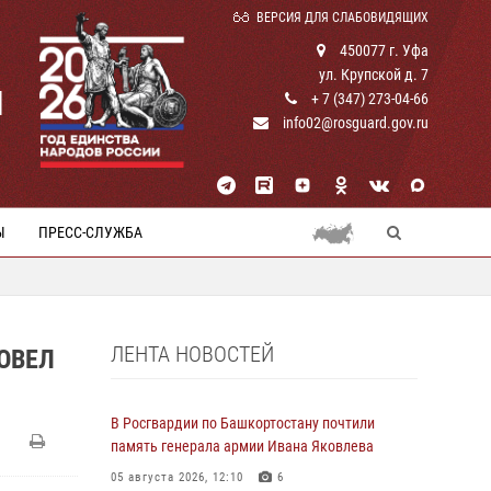
ВЕРСИЯ ДЛЯ СЛАБОВИДЯЩИХ
450077 г. Уфа
ул. Крупской д. 7
И
+ 7 (347) 273-04-66
info02@rosguard.gov.ru
Ы
ПРЕСС-СЛУЖБА
ЛЕНТА НОВОСТЕЙ
ОВЕЛ
В Росгвардии по Башкортостану почтили
память генерала армии Ивана Яковлева
05 августа 2026, 12:10
6