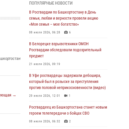
ПОПУЛЯРНЫЕ НОВОСТИ
В Уфе росгвардейцы по горячим следам
задержали подозреваемого в открытом
В Росгвардии по Башкортостану в День
хищении из аптеки (видео)
семьи, любви и верности провели акцию
«Моя семья – мое богатство»
03 августа 2026, 04:15
1
08 июля 2026, 06:28
6
Начальник отделения учёта и
комплектования Росгвардии Башкортостана
В Белорецке взрывотехники ОМОН
ответил на вопросы граждан
Росгвардии обследовали подозрительный
предмет
30 июля 2026, 12:54
ашкортостан
21 июля 2026, 09:19
В Уфе росгвардецы задержали дебошира,
который был в розыске за преступления
В Уфе росгвардецы задержали дебошира,
против половой неприкосновенности (видео)
который был в розыске за преступления
против половой неприкосновенности (видео)
29 июля 2026, 12:01
1
ующая →
29 июля 2026, 12:01
1
Начальник отделения учёта и
комплектования штаба Росгвардии
Росгвардеец из Башкортостана станет новым
Башкортостана проведет прямую линию
героем телепередачи о бойцах СВО
29 июля 2026, 10:52
08 июля 2026, 06:32
2