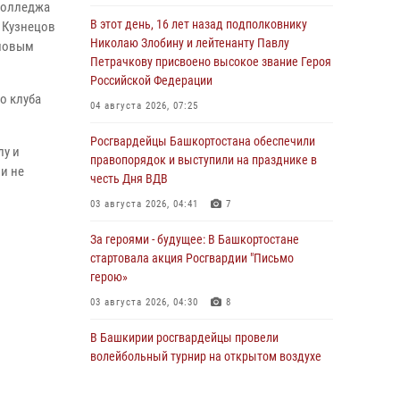
колледжа
В этот день, 16 лет назад подполковнику
 Кузнецов
Николаю Злобину и лейтенанту Павлу
иловым
Петрачкову присвоено высокое звание Героя
Российской Федерации
о клуба
04 августа 2026, 07:25
Росгвардейцы Башкортостана обеспечили
лу и
правопорядок и выступили на празднике в
и не
честь Дня ВДВ
03 августа 2026, 04:41
7
За героями - будущее: В Башкортостане
стартовала акция Росгвардии "Письмо
герою»
03 августа 2026, 04:30
8
В Башкирии росгвардейцы провели
волейбольный турнир на открытом воздухе
03 августа 2026, 04:29
3