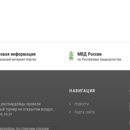
овая информация
МВД России
альный интернет-портал
по Республике Башкортостан
И
НАВИГАЦИЯ
 росгвардейцы провели
Новости
й турнир на открытом воздух...
Карта сайта
26, 04:29
вардейцы по горячим следам