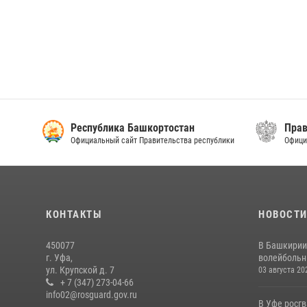
Республика Башкортостан
Прав
Официальный сайт Правительства республики
Офици
КОНТАКТЫ
НОВОСТ
450077
В Башкирии
г. Уфа,
волейбольны
ул. Крупской д. 7
03 августа 20
+ 7 (347) 273-04-66
info02@rosguard.gov.ru
В Уфе росг