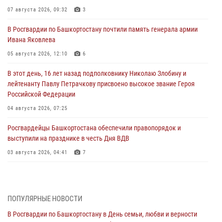
07 августа 2026, 09:32
3
В Росгвардии по Башкортостану почтили память генерала армии
Ивана Яковлева
05 августа 2026, 12:10
6
В этот день, 16 лет назад подполковнику Николаю Злобину и
лейтенанту Павлу Петрачкову присвоено высокое звание Героя
Российской Федерации
04 августа 2026, 07:25
Росгвардейцы Башкортостана обеспечили правопорядок и
выступили на празднике в честь Дня ВДВ
03 августа 2026, 04:41
7
За героями - будущее: В Башкортостане стартовала акция
Росгвардии "Письмо герою»
03 августа 2026, 04:30
8
ПОПУЛЯРНЫЕ НОВОСТИ
В Росгвардии по Башкортостану в День семьи, любви и верности
В Башкирии росгвардейцы провели волейбольный турнир на