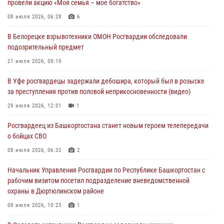
провели акцию «Моя семья – мое богатство»
открытом воздухе
08 июля 2026, 06:28
6
03 августа 2026, 04:29
3
В Белорецке взрывотехники ОМОН Росгвардии обследовали
В Уфе росгвардейцы по горячим следам задержали
подозрительный предмет
подозреваемого в открытом хищении из аптеки (видео)
21 июля 2026, 09:19
03 августа 2026, 04:15
1
В Уфе росгвардецы задержали дебошира, который был в розыске
Начальник отделения учёта и комплектования Росгвардии
за преступления против половой неприкосновенности (видео)
Башкортостана ответил на вопросы граждан
29 июля 2026, 12:01
1
30 июля 2026, 12:54
Росгвардеец из Башкортостана станет новым героем телепередачи
В Уфе росгвардецы задержали дебошира, который был в розыске
о бойцах СВО
за преступления против половой неприкосновенности (видео)
08 июля 2026, 06:32
2
29 июля 2026, 12:01
1
Начальник Управления Росгвардии по Республике Башкортостан с
рабочим визитом посетил подразделение вневедомственной
охраны в Дюртюлинском районе
09 июля 2026, 10:23
1