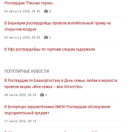
Росгвардии "Письмо герою»
03 августа 2026, 04:30
8
В Башкирии росгвардейцы провели волейбольный турнир на
открытом воздухе
03 августа 2026, 04:29
3
В Уфе росгвардейцы по горячим следам задержали
подозреваемого в открытом хищении из аптеки (видео)
03 августа 2026, 04:15
1
ПОПУЛЯРНЫЕ НОВОСТИ
Начальник отделения учёта и комплектования Росгвардии
В Росгвардии по Башкортостану в День семьи, любви и верности
Башкортостана ответил на вопросы граждан
провели акцию «Моя семья – мое богатство»
30 июля 2026, 12:54
08 июля 2026, 06:28
6
В Уфе росгвардецы задержали дебошира, который был в розыске
В Белорецке взрывотехники ОМОН Росгвардии обследовали
за преступления против половой неприкосновенности (видео)
подозрительный предмет
29 июля 2026, 12:01
1
21 июля 2026, 09:19
Начальник отделения учёта и комплектования штаба Росгвардии