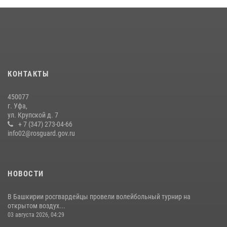
В Уфе подписано соглашение о сотрудничестве между ветеранами
Росгвардии и фондом «Защитники Отечества»
16 июля 2026, 07:20
5
Сотрудники вневедомственной охраны Башкортостана
присоединились к всероссийской акции «Коробка храбрости»
КОНТАКТЫ
08 июля 2026, 07:14
2
450077
В Уфе росгвардейцы задержали пьяного дебошира, нарушавшего
г. Уфа,
покой постояльцев хостела
ул. Крупской д. 7
+ 7 (347) 273-04-66
23 июля 2026, 12:25
info02@rosguard.gov.ru
НОВОСТИ
В Башкирии росгвардейцы провели волейбольный турнир на
открытом воздух...
03 августа 2026, 04:29