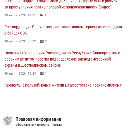
В Уфе росгвардецы задержали дебошира, который был в розыске
Башкортостана проведет прямую линию
за преступления против половой неприкосновенности (видео)
29 июля 2026, 10:52
29 июля 2026, 12:01
1
В Башкирии школьников пригласили на интерактивную экскурсию в
Росгвардеец из Башкортостана станет новым героем телепередачи
Росгвардию
о бойцах СВО
29 июля 2026, 04:15
3
08 июля 2026, 06:32
2
Начальник Управления Росгвардии по Республике Башкортостан с
рабочим визитом посетил подразделение вневедомственной
охраны в Дюртюлинском районе
09 июля 2026, 10:23
1
Каникулы с пользой: юные жители Башкортостана познакомились с
работой росгвардейцев в лагере «Луч»
07 июля 2026, 13:04
5
1
В Салавате сотрудники Росгвардии задержали мужчину,
угрожавшего ножом продавцу магазина
Правовая информация
Официальный интернет-портал
08 июля 2026, 11:22