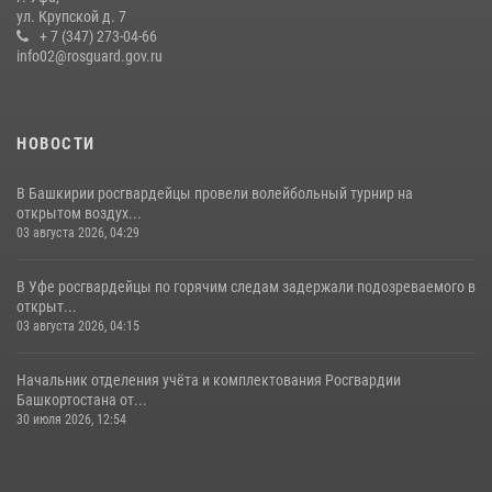
присоединились к всероссийской акции «Коробка храбрости»
ул. Крупской д. 7
+ 7 (347) 273-04-66
08 июля 2026, 07:14
2
info02@rosguard.gov.ru
НОВОСТИ
В Башкирии росгвардейцы провели волейбольный турнир на
открытом воздух...
03 августа 2026, 04:29
В Уфе росгвардейцы по горячим следам задержали подозреваемого в
открыт...
03 августа 2026, 04:15
Начальник отделения учёта и комплектования Росгвардии
Башкортостана от...
30 июля 2026, 12:54