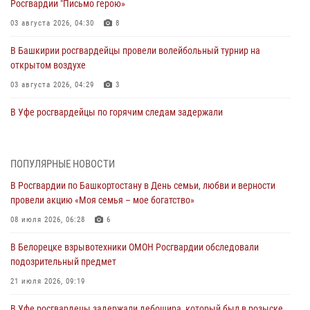
Росгвардии "Письмо герою»
03 августа 2026, 04:30
8
В Башкирии росгвардейцы провели волейбольный турнир на
открытом воздухе
03 августа 2026, 04:29
3
В Уфе росгвардейцы по горячим следам задержали
подозреваемого в открытом хищении из аптеки (видео)
03 августа 2026, 04:15
1
ПОПУЛЯРНЫЕ НОВОСТИ
Начальник отделения учёта и комплектования Росгвардии
В Росгвардии по Башкортостану в День семьи, любви и верности
Башкортостана ответил на вопросы граждан
провели акцию «Моя семья – мое богатство»
30 июля 2026, 12:54
08 июля 2026, 06:28
6
В Уфе росгвардецы задержали дебошира, который был в розыске
В Белорецке взрывотехники ОМОН Росгвардии обследовали
за преступления против половой неприкосновенности (видео)
подозрительный предмет
29 июля 2026, 12:01
1
21 июля 2026, 09:19
Начальник отделения учёта и комплектования штаба Росгвардии
В Уфе росгвардецы задержали дебошира, который был в розыске