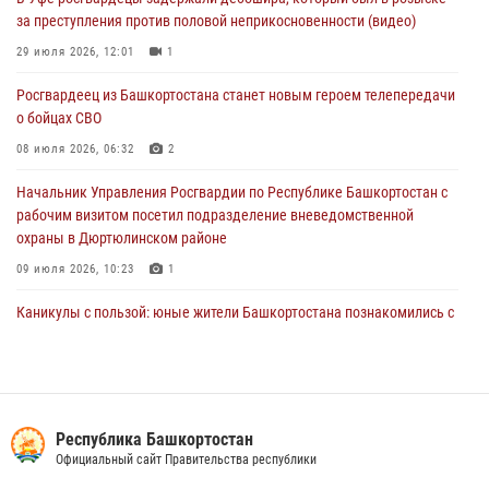
Башкортостана проведет прямую линию
за преступления против половой неприкосновенности (видео)
29 июля 2026, 10:52
29 июля 2026, 12:01
1
В Башкирии школьников пригласили на интерактивную экскурсию в
Росгвардеец из Башкортостана станет новым героем телепередачи
Росгвардию
о бойцах СВО
29 июля 2026, 04:15
3
08 июля 2026, 06:32
2
Начальник Управления Росгвардии по Республике Башкортостан с
рабочим визитом посетил подразделение вневедомственной
охраны в Дюртюлинском районе
09 июля 2026, 10:23
1
Каникулы с пользой: юные жители Башкортостана познакомились с
работой росгвардейцев в лагере «Луч»
07 июля 2026, 13:04
5
1
В Салавате сотрудники Росгвардии задержали мужчину,
угрожавшего ножом продавцу магазина
Республика Башкортостан
Официальный сайт Правительства республики
08 июля 2026, 11:22