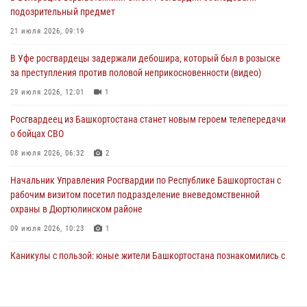
за преступления против половой неприкосновенности (видео)
подозрительный предмет
29 июля 2026, 12:01
1
21 июля 2026, 09:19
Начальник отделения учёта и комплектования штаба Росгвардии
В Уфе росгвардецы задержали дебошира, который был в розыске
Башкортостана проведет прямую линию
за преступления против половой неприкосновенности (видео)
29 июля 2026, 10:52
29 июля 2026, 12:01
1
В Башкирии школьников пригласили на интерактивную экскурсию в
Росгвардеец из Башкортостана станет новым героем телепередачи
Росгвардию
о бойцах СВО
29 июля 2026, 04:15
3
08 июля 2026, 06:32
2
Начальник Управления Росгвардии по Республике Башкортостан с
рабочим визитом посетил подразделение вневедомственной
охраны в Дюртюлинском районе
09 июля 2026, 10:23
1
Каникулы с пользой: юные жители Башкортостана познакомились с
работой росгвардейцев в лагере «Луч»
07 июля 2026, 13:04
5
1