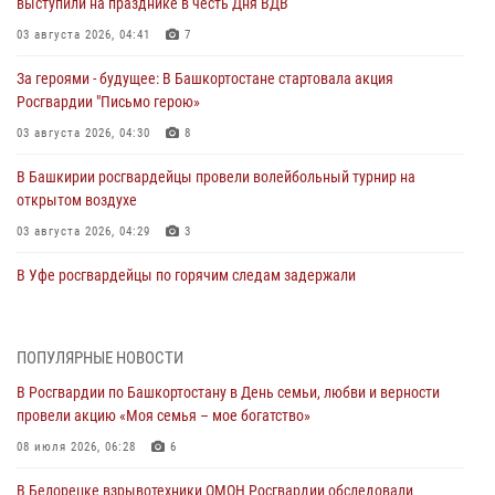
выступили на празднике в честь Дня ВДВ
03 августа 2026, 04:41
7
За героями - будущее: В Башкортостане стартовала акция
Росгвардии "Письмо герою»
03 августа 2026, 04:30
8
В Башкирии росгвардейцы провели волейбольный турнир на
открытом воздухе
03 августа 2026, 04:29
3
В Уфе росгвардейцы по горячим следам задержали
подозреваемого в открытом хищении из аптеки (видео)
03 августа 2026, 04:15
1
ПОПУЛЯРНЫЕ НОВОСТИ
Начальник отделения учёта и комплектования Росгвардии
В Росгвардии по Башкортостану в День семьи, любви и верности
Башкортостана ответил на вопросы граждан
провели акцию «Моя семья – мое богатство»
30 июля 2026, 12:54
08 июля 2026, 06:28
6
В Уфе росгвардецы задержали дебошира, который был в розыске
В Белорецке взрывотехники ОМОН Росгвардии обследовали