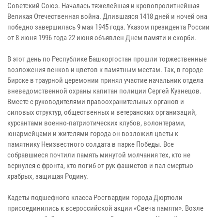
Советский Союз. Началась тяжелейшая и кровопролитнейшая
Великая Отечественная война. Длившаяся 1418 дней и ночей она
победно завершилась 9 мая 1945 года. Указом президента России
от 8 июня 1996 года 22 июня объявлен Днем памяти и скорби.
В этот день по Республике Башкортостан прошли торжественные
возложения венков и цветов к памятным местам. Так, в городе
Бирске в траурной церемонии принял участие начальник отдела
вневедомственной охраны капитан полиции Сергей Кузнецов.
Вместе с руководителями правоохранительных органов и
силовых структур, общественных и ветеранских организаций,
курсантами военно-патриотических клубов, волонтерами,
юнармейцами и жителями города он возложил цветы к
памятнику Неизвестного солдата в парке Победы. Все
собравшиеся почтили память минутой молчания тех, кто не
вернулся с фронта, кто погиб от рук фашистов и пал смертью
храбрых, защищая Родину.
Кадеты подшефного класса Росгвардии города Дюртюли
присоединились к всероссийской акции «Свеча памяти». Возле