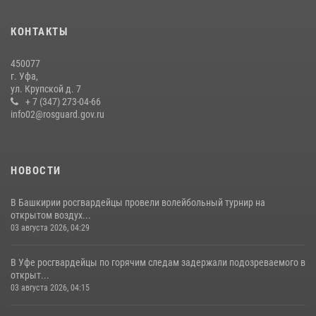
Сотрудники вневедомственной охраны Башкортостана
присоединились к всероссийской акции «Коробка храбрости»
КОНТАКТЫ
08 июля 2026, 07:14
2
450077
В Уфе росгвардейцы задержали пьяного дебошира, нарушавшего
г. Уфа,
покой постояльцев хостела
ул. Крупской д. 7
+ 7 (347) 273-04-66
23 июля 2026, 12:25
info02@rosguard.gov.ru
НОВОСТИ
В Башкирии росгвардейцы провели волейбольный турнир на
открытом воздух...
03 августа 2026, 04:29
В Уфе росгвардейцы по горячим следам задержали подозреваемого в
открыт...
03 августа 2026, 04:15