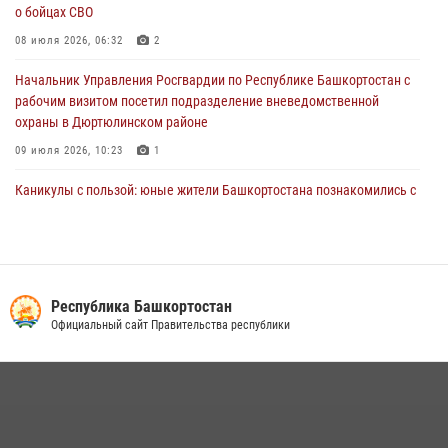
о бойцах СВО
29 июля 2026, 04:15
3
08 июля 2026, 06:32
2
Начальник Управления Росгвардии по Республике Башкортостан с
рабочим визитом посетил подразделение вневедомственной
охраны в Дюртюлинском районе
09 июля 2026, 10:23
1
Каникулы с пользой: юные жители Башкортостана познакомились с
работой росгвардейцев в лагере «Луч»
07 июля 2026, 13:04
5
1
В Уфе подписано соглашение о сотрудничестве между ветеранами
Росгвардии и фондом «Защитники Отечества»
Республика Башкортостан
Официальный сайт Правительства республики
16 июля 2026, 07:20
5
В Салавате сотрудники Росгвардии задержали мужчину,
угрожавшего ножом продавцу магазина
08 июля 2026, 11:22