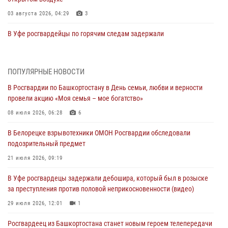
03 августа 2026, 04:29
3
В Уфе росгвардейцы по горячим следам задержали
подозреваемого в открытом хищении из аптеки (видео)
03 августа 2026, 04:15
1
ПОПУЛЯРНЫЕ НОВОСТИ
Начальник отделения учёта и комплектования Росгвардии
В Росгвардии по Башкортостану в День семьи, любви и верности
Башкортостана ответил на вопросы граждан
провели акцию «Моя семья – мое богатство»
30 июля 2026, 12:54
08 июля 2026, 06:28
6
В Уфе росгвардецы задержали дебошира, который был в розыске
В Белорецке взрывотехники ОМОН Росгвардии обследовали
за преступления против половой неприкосновенности (видео)
подозрительный предмет
29 июля 2026, 12:01
1
21 июля 2026, 09:19
Начальник отделения учёта и комплектования штаба Росгвардии
В Уфе росгвардецы задержали дебошира, который был в розыске
Башкортостана проведет прямую линию
за преступления против половой неприкосновенности (видео)
29 июля 2026, 10:52
29 июля 2026, 12:01
1
В Башкирии школьников пригласили на интерактивную экскурсию в
Росгвардеец из Башкортостана станет новым героем телепередачи
Росгвардию