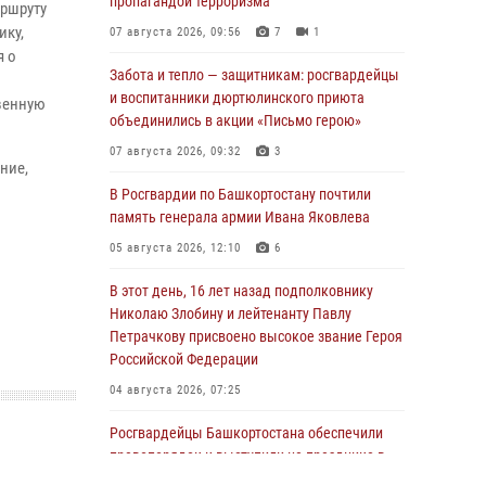
пропагандой терроризма
аршруту
ику,
07 августа 2026, 09:56
7
1
я о
Забота и тепло — защитникам: росгвардейцы
и воспитанники дюртюлинского приюта
венную
объединились в акции «Письмо герою»
07 августа 2026, 09:32
3
ние,
В Росгвардии по Башкортостану почтили
память генерала армии Ивана Яковлева
05 августа 2026, 12:10
6
В этот день, 16 лет назад подполковнику
Николаю Злобину и лейтенанту Павлу
Петрачкову присвоено высокое звание Героя
Российской Федерации
04 августа 2026, 07:25
Росгвардейцы Башкортостана обеспечили
правопорядок и выступили на празднике в
честь Дня ВДВ