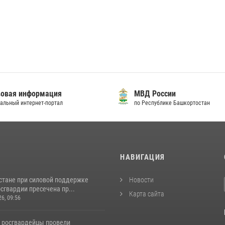
овая информация
МВД России
альный интернет-портал
по Республике Башкортостан
И
НАВИГАЦИЯ
стане при силовой поддержке
Новости
сгвардии пресечена пр...
Карта сайта
26, 09:56
 росгвардейцы провели