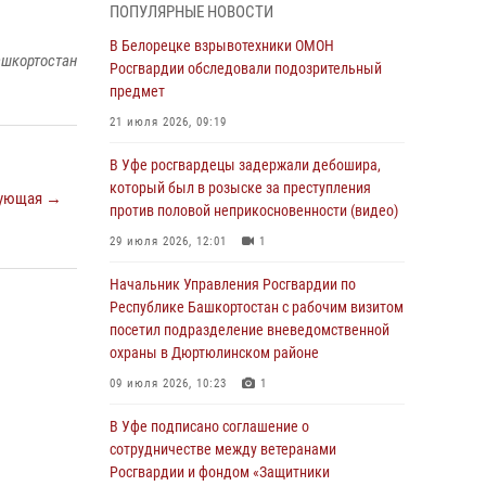
ПОПУЛЯРНЫЕ НОВОСТИ
03 августа 2026, 04:41
7
В Белорецке взрывотехники ОМОН
ашкортостан
За героями - будущее: В Башкортостане
Росгвардии обследовали подозрительный
стартовала акция Росгвардии "Письмо
предмет
герою»
21 июля 2026, 09:19
03 августа 2026, 04:30
8
В Уфе росгвардецы задержали дебошира,
В Башкирии росгвардейцы провели
который был в розыске за преступления
ующая →
волейбольный турнир на открытом воздухе
против половой неприкосновенности (видео)
03 августа 2026, 04:29
3
29 июля 2026, 12:01
1
В Уфе росгвардейцы по горячим следам
Начальник Управления Росгвардии по
задержали подозреваемого в открытом
Республике Башкортостан с рабочим визитом
хищении из аптеки (видео)
посетил подразделение вневедомственной
охраны в Дюртюлинском районе
03 августа 2026, 04:15
1
09 июля 2026, 10:23
1
Начальник отделения учёта и
комплектования Росгвардии Башкортостана
В Уфе подписано соглашение о
ответил на вопросы граждан
сотрудничестве между ветеранами
Росгвардии и фондом «Защитники
30 июля 2026, 12:54