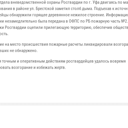
тдела вневедомственной охраны Росгвардии по г. Уфа двигаясь по м
вания в районе ул. Брестской заметил столб дыма. Подъехав к источн
ейцы обнаружили горящее деревянное нежилое строение. Информаци
ии незамедлительно была передана в ОФПС по РБ пожарную часть №2.
ки Росгвардии оцепили прилегающую территорию, обеспечив общест
ость.
е на место происшествия пожарные расчеты ликвидировали возгора
вших не обнаружено.
я точным и оперативным действиям росгвардейцев удалось вовремя
овать возгорание и избежать жертв.