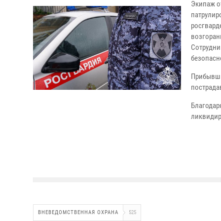
Экипаж о
патрулиро
росгвард
возгоран
Сотрудни
безопасн
Прибывши
пострада
Благодар
ликвидир
ВНЕВЕДОМСТВЕННАЯ ОХРАНА
525