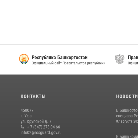
Республика Башкортостан
Прав
Официальный сайт Правительства республики
Офици
КОНТАКТЫ
НОВОСТ
450077
В Башкорто
г. Уфа,
спецназа Ро
ул. Крупской д. 7
07 августа 20
+ 7 (347) 273-04-66
info02@rosguard.gov.ru
В Башкирии