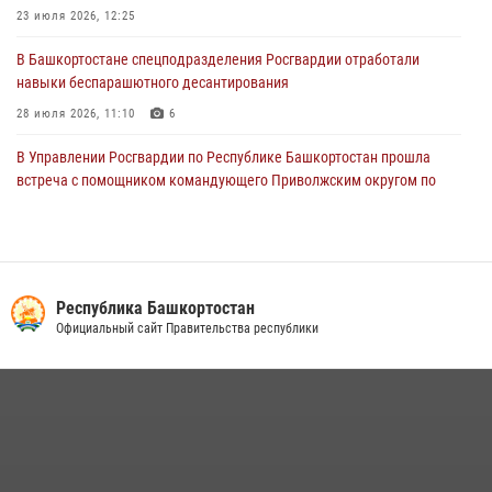
23 июля 2026, 12:25
29 июля 2026, 12:01
1
В Башкортостане спецподразделения Росгвардии отработали
навыки беспарашютного десантирования
28 июля 2026, 11:10
6
В Управлении Росгвардии по Республике Башкортостан прошла
встреча с помощником командующего Приволжским округом по
работе с верующими
27 июля 2026, 06:56
1
Белорецк отметил День города: Росгвардия представила
современную и раритетную спецтехнику
Республика Башкортостан
Официальный сайт Правительства республики
20 июля 2026, 09:42
4
Сотрудники вневедомственной охраны Росгвардии задержали
нарушителя после сообщения об угрозе с оружием
13 июля 2026, 06:03
Росгвардейцы Башкортостана обеспечили правопорядок и