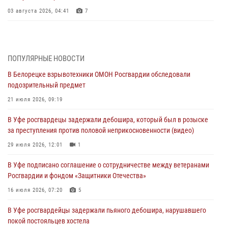
03 августа 2026, 04:41
7
За героями - будущее: В Башкортостане стартовала акция
Росгвардии "Письмо герою»
03 августа 2026, 04:30
8
ПОПУЛЯРНЫЕ НОВОСТИ
В Белорецке взрывотехники ОМОН Росгвардии обследовали
В Башкирии росгвардейцы провели волейбольный турнир на
подозрительный предмет
открытом воздухе
21 июля 2026, 09:19
03 августа 2026, 04:29
3
В Уфе росгвардецы задержали дебошира, который был в розыске
В Уфе росгвардейцы по горячим следам задержали
за преступления против половой неприкосновенности (видео)
подозреваемого в открытом хищении из аптеки (видео)
29 июля 2026, 12:01
1
03 августа 2026, 04:15
1
В Уфе подписано соглашение о сотрудничестве между ветеранами
Начальник отделения учёта и комплектования Росгвардии
Росгвардии и фондом «Защитники Отечества»
Башкортостана ответил на вопросы граждан
16 июля 2026, 07:20
5
30 июля 2026, 12:54
В Уфе росгвардейцы задержали пьяного дебошира, нарушавшего
В Уфе росгвардецы задержали дебошира, который был в розыске
покой постояльцев хостела
за преступления против половой неприкосновенности (видео)