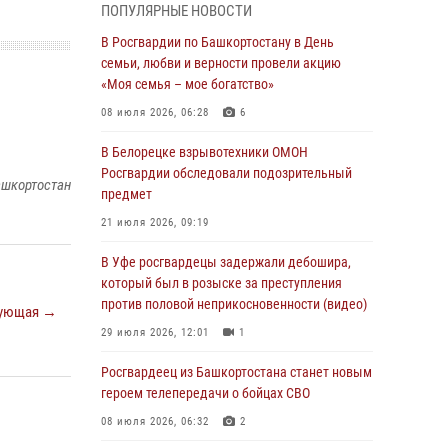
ПОПУЛЯРНЫЕ НОВОСТИ
В Уфе росгвардейцы по горячим следам
задержали подозреваемого в открытом
В Росгвардии по Башкортостану в День
хищении из аптеки (видео)
семьи, любви и верности провели акцию
«Моя семья – мое богатство»
03 августа 2026, 04:15
1
08 июля 2026, 06:28
6
Начальник отделения учёта и
комплектования Росгвардии Башкортостана
В Белорецке взрывотехники ОМОН
ответил на вопросы граждан
Росгвардии обследовали подозрительный
ашкортостан
предмет
30 июля 2026, 12:54
21 июля 2026, 09:19
В Уфе росгвардецы задержали дебошира,
который был в розыске за преступления
В Уфе росгвардецы задержали дебошира,
против половой неприкосновенности (видео)
который был в розыске за преступления
против половой неприкосновенности (видео)
ующая →
29 июля 2026, 12:01
1
29 июля 2026, 12:01
1
Начальник отделения учёта и
комплектования штаба Росгвардии
Росгвардеец из Башкортостана станет новым
Башкортостана проведет прямую линию
героем телепередачи о бойцах СВО
29 июля 2026, 10:52
08 июля 2026, 06:32
2