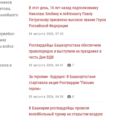
еников
В этот день, 16 лет назад подполковнику
етова,
Николаю Злобину и лейтенанту Павлу
льнейшего
Петрачкову присвоено высокое звание Героя
Российской Федерации
лужебно-
04 августа 2026, 07:25
виях
Росгвардейцы Башкортостана обеспечили
ы войск
правопорядок и выступили на празднике в
честь Дня ВДВ
сное и
03 августа 2026, 04:41
7
За героями - будущее: В Башкортостане
стартовала акция Росгвардии "Письмо
герою»
03 августа 2026, 04:30
8
В Башкирии росгвардейцы провели
волейбольный турнир на открытом воздухе
03 августа 2026, 04:29
3