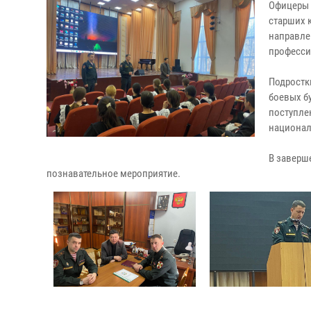
Офицеры 
старших 
направле
професси
Подростки
боевых б
поступле
национал
В заверш
познавательное мероприятие.