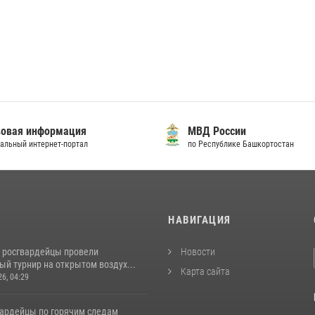
овая информация
МВД России
альный интернет-портал
по Республике Башкортостан
И
НАВИГАЦИЯ
 росгвардейцы провели
Новости
й турнир на открытом воздух...
Карта сайта
26, 04:29
вардейцы по горячим следам