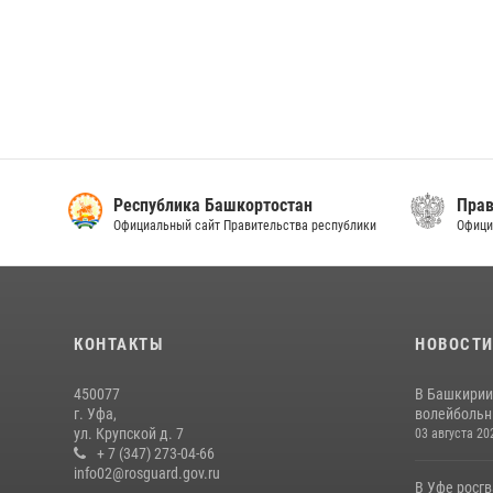
Республика Башкортостан
Прав
Официальный сайт Правительства республики
Офици
КОНТАКТЫ
НОВОСТ
450077
В Башкирии
г. Уфа,
волейбольны
ул. Крупской д. 7
03 августа 20
+ 7 (347) 273-04-66
info02@rosguard.gov.ru
В Уфе росг