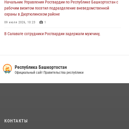
Начальник Управления Росгвардии по Республике Башкортостан с
рабочим визитом посетил подразделение вневедомственной
охраны в Дюртюлинском районе
09 июля 2026, 10:23
1
В Салавате сотрудники Росгвардии задержали мужчину,
угрожавшего ножом продавцу магазина
08 июля 2026, 11:22
В Уфе подписано соглашение о сотрудничестве между ветеранами
Росгвардии и фондом «Защитники Отечества»
Республика Башкортостан
Официальный сайт Правительства республики
16 июля 2026, 07:20
5
Сотрудники вневедомственной охраны Башкортостана
присоединились к всероссийской акции «Коробка храбрости»
08 июля 2026, 07:14
2
В Уфе росгвардейцы задержали пьяного дебошира, нарушавшего
покой постояльцев хостела
КОНТАКТЫ
23 июля 2026, 12:25