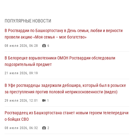
За героями - будущее: В Башкортостане стартовала акция
Росгвардии "Письмо герою»
03 августа 2026, 04:30
8
ПОПУЛЯРНЫЕ НОВОСТИ
В Росгвардии по Башкортостану в День семьи, любви и верности
В Башкирии росгвардейцы провели волейбольный турнир на
провели акцию «Моя семья – мое богатство»
открытом воздухе
08 июля 2026, 06:28
6
03 августа 2026, 04:29
3
В Белорецке взрывотехники ОМОН Росгвардии обследовали
В Уфе росгвардейцы по горячим следам задержали
подозрительный предмет
подозреваемого в открытом хищении из аптеки (видео)
21 июля 2026, 09:19
03 августа 2026, 04:15
1
В Уфе росгвардецы задержали дебошира, который был в розыске
Начальник отделения учёта и комплектования Росгвардии
за преступления против половой неприкосновенности (видео)
Башкортостана ответил на вопросы граждан
29 июля 2026, 12:01
1
30 июля 2026, 12:54
Росгвардеец из Башкортостана станет новым героем телепередачи
В Уфе росгвардецы задержали дебошира, который был в розыске
о бойцах СВО
за преступления против половой неприкосновенности (видео)
08 июля 2026, 06:32
2
29 июля 2026, 12:01
1