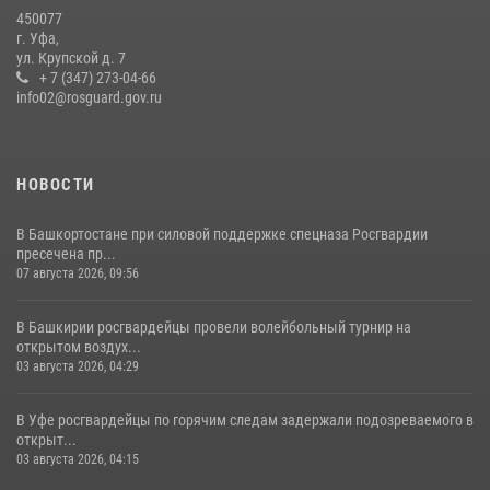
450077
В Башкортостане спецподразделения Росгвардии отработали
г. Уфа,
навыки беспарашютного десантирования
ул. Крупской д. 7
+ 7 (347) 273-04-66
28 июля 2026, 11:10
6
info02@rosguard.gov.ru
НОВОСТИ
В Башкортостане при силовой поддержке спецназа Росгвардии
пресечена пр...
07 августа 2026, 09:56
В Башкирии росгвардейцы провели волейбольный турнир на
открытом воздух...
03 августа 2026, 04:29
В Уфе росгвардейцы по горячим следам задержали подозреваемого в
открыт...
03 августа 2026, 04:15