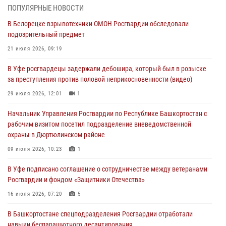
03 августа 2026, 04:30
8
ПОПУЛЯРНЫЕ НОВОСТИ
В Белорецке взрывотехники ОМОН Росгвардии обследовали
В Башкирии росгвардейцы провели волейбольный турнир на
подозрительный предмет
открытом воздухе
21 июля 2026, 09:19
03 августа 2026, 04:29
3
В Уфе росгвардецы задержали дебошира, который был в розыске
В Уфе росгвардейцы по горячим следам задержали
за преступления против половой неприкосновенности (видео)
подозреваемого в открытом хищении из аптеки (видео)
29 июля 2026, 12:01
1
03 августа 2026, 04:15
1
Начальник Управления Росгвардии по Республике Башкортостан с
Начальник отделения учёта и комплектования Росгвардии
рабочим визитом посетил подразделение вневедомственной
Башкортостана ответил на вопросы граждан
охраны в Дюртюлинском районе
30 июля 2026, 12:54
09 июля 2026, 10:23
1
В Уфе росгвардецы задержали дебошира, который был в розыске
В Уфе подписано соглашение о сотрудничестве между ветеранами
за преступления против половой неприкосновенности (видео)
Росгвардии и фондом «Защитники Отечества»
29 июля 2026, 12:01
1
16 июля 2026, 07:20
5
В Башкортостане спецподразделения Росгвардии отработали
навыки беспарашютного десантирования