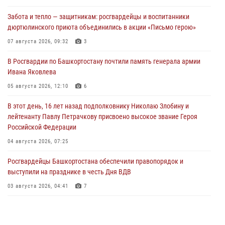
Забота и тепло — защитникам: росгвардейцы и воспитанники
дюртюлинского приюта объединились в акции «Письмо герою»
07 августа 2026, 09:32
3
В Росгвардии по Башкортостану почтили память генерала армии
Ивана Яковлева
05 августа 2026, 12:10
6
В этот день, 16 лет назад подполковнику Николаю Злобину и
лейтенанту Павлу Петрачкову присвоено высокое звание Героя
Российской Федерации
04 августа 2026, 07:25
Росгвардейцы Башкортостана обеспечили правопорядок и
выступили на празднике в честь Дня ВДВ
03 августа 2026, 04:41
7
За героями - будущее: В Башкортостане стартовала акция
Росгвардии "Письмо герою»