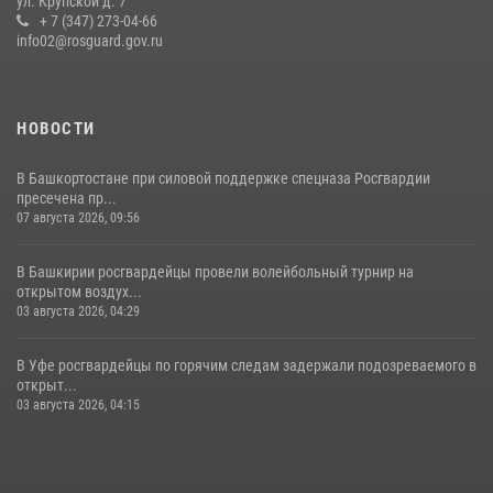
ул. Крупской д. 7
Сотрудники вневедомственной охраны Росгвардии задержали
+ 7 (347) 273-04-66
нарушителя после сообщения об угрозе с оружием
info02@rosguard.gov.ru
13 июля 2026, 06:03
НОВОСТИ
В Башкортостане при силовой поддержке спецназа Росгвардии
пресечена пр...
07 августа 2026, 09:56
В Башкирии росгвардейцы провели волейбольный турнир на
открытом воздух...
03 августа 2026, 04:29
В Уфе росгвардейцы по горячим следам задержали подозреваемого в
открыт...
03 августа 2026, 04:15