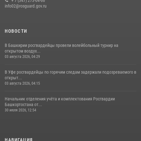
+ 7 (347) 273-04-66
08 июля 2026, 07:14
2
info02@rosguard.gov.ru
НОВОСТИ
В Башкирии росгвардейцы провели волейбольный турнир на
открытом воздух...
03 августа 2026, 04:29
В Уфе росгвардейцы по горячим следам задержали подозреваемого в
открыт...
03 августа 2026, 04:15
Начальник отделения учёта и комплектования Росгвардии
Башкортостана от...
30 июля 2026, 12:54
НАВИГАЦИЯ