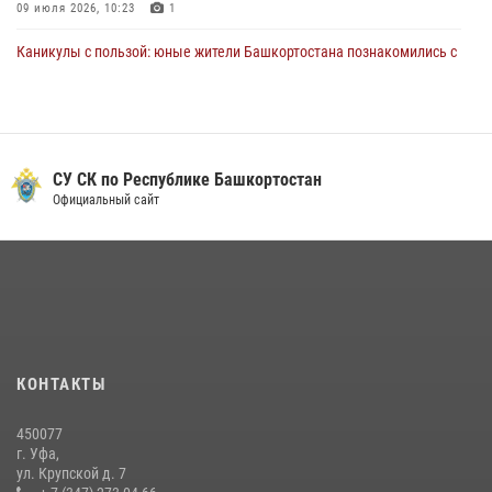
09 июля 2026, 10:23
1
Каникулы с пользой: юные жители Башкортостана познакомились с
работой росгвардейцев в лагере «Луч»
07 июля 2026, 13:04
5
1
В Салавате сотрудники Росгвардии задержали мужчину,
угрожавшего ножом продавцу магазина
СУ СК по Республике Башкортостан
Официальный сайт
08 июля 2026, 11:22
В Уфе подписано соглашение о сотрудничестве между ветеранами
Росгвардии и фондом «Защитники Отечества»
16 июля 2026, 07:20
5
Сотрудники Росгвардии обеспечили правопорядок в ходе
ключевых мероприятий первой недели июля в Уфе
КОНТАКТЫ
06 июля 2026, 11:53
6
450077
Сотрудники вневедомственной охраны Башкортостана
г. Уфа,
присоединились к всероссийской акции «Коробка храбрости»
ул. Крупской д. 7