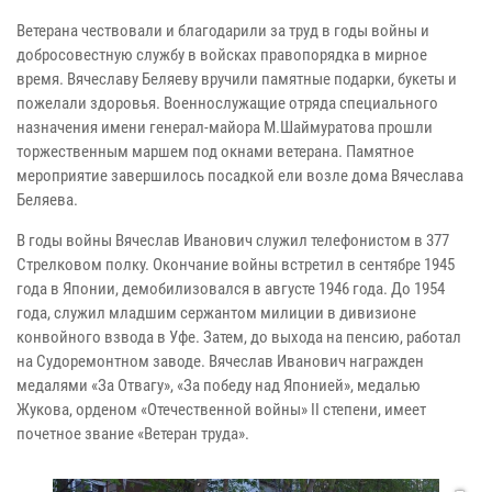
Ветерана чествовали и благодарили за труд в годы войны и
добросовестную службу в войсках правопорядка в мирное
время. Вячеславу Беляеву вручили памятные подарки, букеты и
пожелали здоровья. Военнослужащие отряда специального
назначения имени генерал-майора М.Шаймуратова прошли
торжественным маршем под окнами ветерана. Памятное
мероприятие завершилось посадкой ели возле дома Вячеслава
Беляева.
В годы войны Вячеслав Иванович служил телефонистом в 377
Стрелковом полку. Окончание войны встретил в сентябре 1945
года в Японии, демобилизовался в августе 1946 года. До 1954
года, служил младшим сержантом милиции в дивизионе
конвойного взвода в Уфе. Затем, до выхода на пенсию, работал
на Судоремонтном заводе. Вячеслав Иванович награжден
медалями «За Отвагу», «За победу над Японией», медалью
Жукова, орденом «Отечественной войны» II степени, имеет
почетное звание «Ветеран труда».