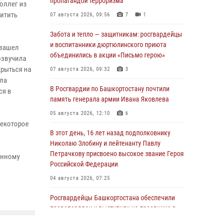
пропагандой терроризма
коллег из
итить
07 августа 2026, 09:56
7
1
Забота и тепло — защитникам: росгвардейцы
и воспитанники дюртюлинского приюта
 зашел
объединились в акции «Письмо герою»
озвучила
крыться на
07 августа 2026, 09:32
3
ла
В Росгвардии по Башкортостану почтили
ся в
память генерала армии Ивана Яковлева
05 августа 2026, 12:10
6
некоторое
В этот день, 16 лет назад подполковнику
Николаю Злобину и лейтенанту Павлу
Петрачкову присвоено высокое звание Героя
анному
Российской Федерации
04 августа 2026, 07:25
Росгвардейцы Башкортостана обеспечили
правопорядок и выступили на празднике в
честь Дня ВДВ