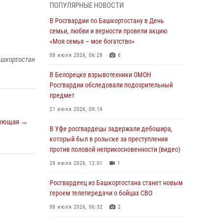
ПОПУЛЯРНЫЕ НОВОСТИ
03 августа 2026, 04:41
7
В Росгвардии по Башкортостану в День
За героями - будущее: В Башкортостане
семьи, любви и верности провели акцию
стартовала акция Росгвардии "Письмо
«Моя семья – мое богатство»
герою»
08 июля 2026, 06:28
6
ашкортостан
03 августа 2026, 04:30
8
В Белорецке взрывотехники ОМОН
В Башкирии росгвардейцы провели
Росгвардии обследовали подозрительный
волейбольный турнир на открытом воздухе
предмет
03 августа 2026, 04:29
3
21 июля 2026, 09:19
ующая →
В Уфе росгвардейцы по горячим следам
В Уфе росгвардецы задержали дебошира,
задержали подозреваемого в открытом
который был в розыске за преступления
хищении из аптеки (видео)
против половой неприкосновенности (видео)
03 августа 2026, 04:15
1
29 июля 2026, 12:01
1
Начальник отделения учёта и
Росгвардеец из Башкортостана станет новым
комплектования Росгвардии Башкортостана
героем телепередачи о бойцах СВО
ответил на вопросы граждан
08 июля 2026, 06:32
2
30 июля 2026, 12:54