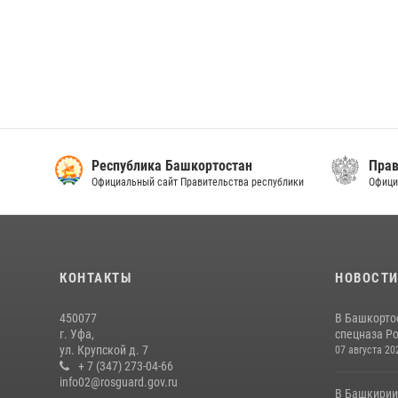
Республика Башкортостан
Прав
Официальный сайт Правительства республики
Офици
КОНТАКТЫ
НОВОСТ
450077
В Башкорто
г. Уфа,
спецназа Ро
ул. Крупской д. 7
07 августа 20
+ 7 (347) 273-04-66
info02@rosguard.gov.ru
В Башкирии