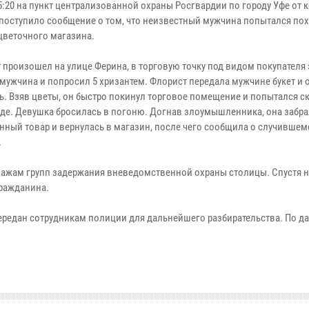
5:20 на пункт централизованной охраны Росгвардии по городу Уфе от 
поступило сообщение о том, что неизвестный мужчина попытался пох
 цветочного магазина.
 произошел на улице Ферина, в торговую точку под видом покупателя
мужчина и попросил 5 хризантем. Флорист передала мужчине букет и 
ь. Взяв цветы, он быстро покинул торговое помещение и попытался с
де. Девушка бросилась в погоню. Догнав злоумышленника, она забра
нный товар и вернулась в магазин, после чего сообщила о случившем
.
пажам групп задержания вневедомственной охраны столицы. Спустя 
ражданина.
ередан сотрудникам полиции для дальнейшего разбирательства. По д