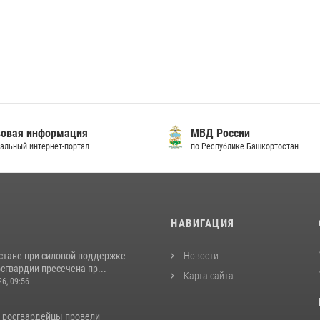
овая информация
МВД России
альный интернет-портал
по Республике Башкортостан
И
НАВИГАЦИЯ
стане при силовой поддержке
Новости
сгвардии пресечена пр...
Карта сайта
26, 09:56
 росгвардейцы провели