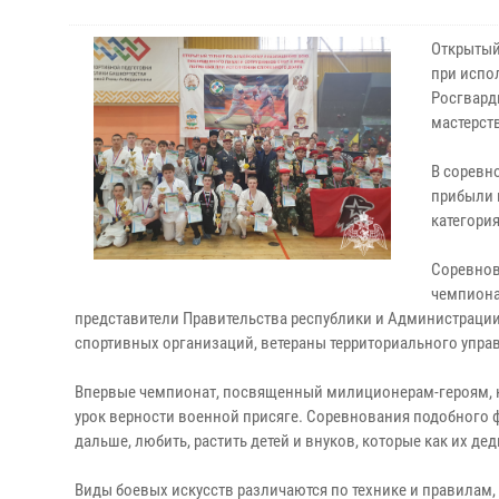
Открытый
при испо
Росгвард
мастерст
В соревно
прибыли 
категория
Соревнов
чемпиона
представители Правительства республики и Администрации
спортивных организаций, ветераны территориального управ
Впервые чемпионат, посвященный милиционерам-героям, ко
урок верности военной присяге. Соревнования подобного ф
дальше, любить, растить детей и внуков, которые как их д
Виды боевых искусств различаются по технике и правилам,