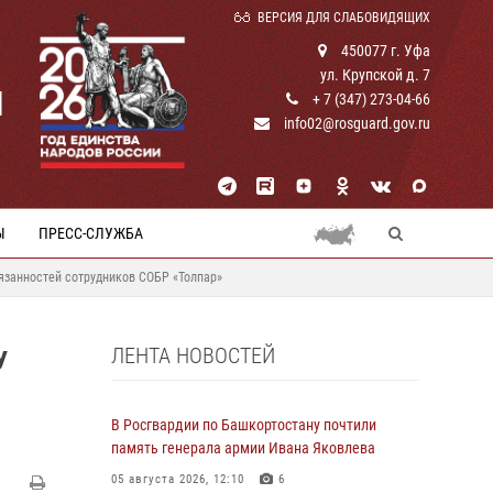
ВЕРСИЯ ДЛЯ СЛАБОВИДЯЩИХ
450077 г. Уфа
ул. Крупской д. 7
И
+ 7 (347) 273-04-66
info02@rosguard.gov.ru
Ы
ПРЕСС-СЛУЖБА
язанностей сотрудников СОБР «Толпар»
ЛЕНТА НОВОСТЕЙ
У
В Росгвардии по Башкортостану почтили
память генерала армии Ивана Яковлева
05 августа 2026, 12:10
6