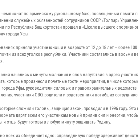
 чемпионат по армейскому рукопашному бою, посвященный памяти 
лнении служебных обязанностей сотрудников СОБР «Толпар» Управле
ии по Республике Башкортостан прошел в «Школе высшего спортивно
ва» города Уфы.
ваниях приняли участие юноши в возрасте от 12 до 18 лет – более 100
почти из всех уголков республики. Участники состязались в восьми 
х.
ания начались с минуты молчания и слов напутствия в адрес участни
та, которые произнесли почетные гости мероприятия, в числе которы
 города Уфы, руководители силовых и правоохранительных ведомств 
ления, участники СВО, родители и родственники погибших сотруднико
торые сложили головы, защищая закон, проводили в 1996 году. Это
ормата дарят всем его участникам новый прилив сил и энергии, чтоб
еды и отцы будут готовы в любую минуту защищать Родину.
 но всех их объединяет одно: справедливую победу одерживает дейст