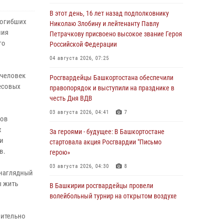
В этот день, 16 лет назад подполковнику
погибших
Николаю Злобину и лейтенанту Павлу
ния
Петрачкову присвоено высокое звание Героя
го
Российской Федерации
04 августа 2026, 07:25
 человек
Росгвардейцы Башкортостана обеспечили
весовых
правопорядок и выступили на празднике в
честь Дня ВДВ
03 августа 2026, 04:41
7
ков
х
За героями - будущее: В Башкортостане
и
стартовала акция Росгвардии "Письмо
в.
герою»
03 августа 2026, 04:30
8
 наглядный
ы жить
В Башкирии росгвардейцы провели
волейбольный турнир на открытом воздухе
03 августа 2026, 04:29
3
вительно