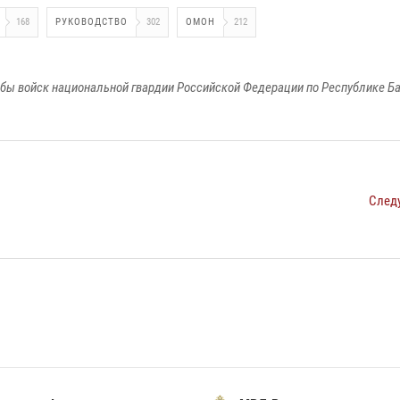
168
РУКОВОДСТВО
302
ОМОН
212
бы войск национальной гвардии Российской Федерации по Республике Б
След