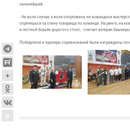
сильнейший.
- Не воля случая, а воля спортсмена, не командное мастерс
спрячешься за спину товарища по команде. На ринге, на ко
и честной борьбе дорогого стоит, - считает ветеран башк
Победители и призеры соревнований были награждены поч