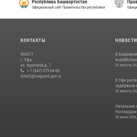
Республика Башкортостан
Прав
Официальный сайт Правительства республики
Офици
КОНТАКТЫ
НОВОСТ
450077
В Башкирии
г. Уфа,
волейбольны
ул. Крупской д. 7
03 августа 20
+ 7 (347) 273-04-66
info02@rosguard.gov.ru
В Уфе росг
задержали 
03 августа 20
Начальник 
Росгвардии 
30 июля 2026,