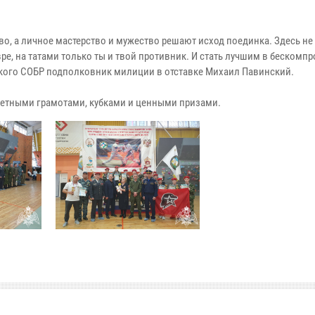
тво, а личное мастерство и мужество решают исход поединка. Здесь не
вре, на татами только ты и твой противник. И стать лучшим в беском
ирского СОБР подполковник милиции в отставке Михаил Павинский.
етными грамотами, кубками и ценными призами.