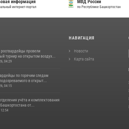
овая информация
МВД России
альный интернет-портал
по Республике Башкортостан
И
НАВИГАЦИЯ
 росгвардейцы провели
Новости
й турнир на открытом воздух...
Карта сайта
26, 04:29
вардейцы по горячим следам
подозреваемого в открыт...
26, 04:15
отделения учёта и комплектования
Башкортостана от...
 12:54