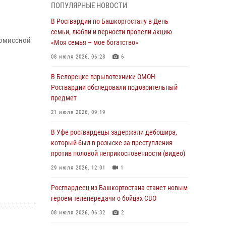
ПОПУЛЯРНЫЕ НОВОСТИ
В Уфе росгвардейцы по горячим следам
задержали подозреваемого в открытом
В Росгвардии по Башкортостану в День
хищении из аптеки (видео)
семьи, любви и верности провели акцию
промиссной
«Моя семья – мое богатство»
03 августа 2026, 04:15
1
08 июля 2026, 06:28
6
Начальник отделения учёта и
комплектования Росгвардии Башкортостана
В Белорецке взрывотехники ОМОН
ответил на вопросы граждан
Росгвардии обследовали подозрительный
предмет
30 июля 2026, 12:54
21 июля 2026, 09:19
В Уфе росгвардецы задержали дебошира,
который был в розыске за преступления
В Уфе росгвардецы задержали дебошира,
против половой неприкосновенности (видео)
который был в розыске за преступления
против половой неприкосновенности (видео)
29 июля 2026, 12:01
1
29 июля 2026, 12:01
1
Начальник отделения учёта и
комплектования штаба Росгвардии
Росгвардеец из Башкортостана станет новым
Башкортостана проведет прямую линию
героем телепередачи о бойцах СВО
29 июля 2026, 10:52
08 июля 2026, 06:32
2