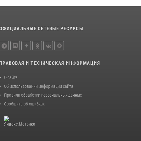
08 июля 2026, 07:14
2
В Уфе росгвардейцы задержали пьяного
дебошира, нарушавшего покой постояльцев
хостела
ОФИЦИАЛЬНЫЕ СЕТЕВЫЕ РЕСУРСЫ
23 июля 2026, 12:25
В Башкортостане спецподразделения
Росгвардии отработали навыки
беспарашютного десантирования
ПРАВОВАЯ И ТЕХНИЧЕСКАЯ ИНФОРМАЦИЯ
28 июля 2026, 11:10
6
О сайте
Об использовании информации сайта
Правила обработки персональных данных
Сообщить об ошибках