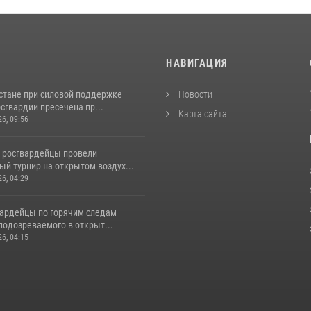
И
НАВИГАЦИЯ
стане при силовой поддержке
Новости
сгвардии пресечена пр...
Карта сайта
26, 09:56
 росгвардейцы провели
й турнир на открытом воздух...
26, 04:29
вардейцы по горячим следам
подозреваемого в открыт...
26, 04:15