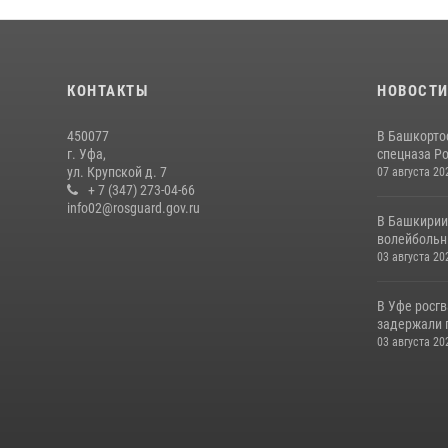
КОНТАКТЫ
НОВОСТ
450077
В Башкорто
г. Уфа,
спецназа Ро
ул. Крупской д. 7
07 августа 20
+ 7 (347) 273-04-66
info02@rosguard.gov.ru
В Башкирии
волейбольны
03 августа 20
В Уфе росг
задержали 
03 августа 20