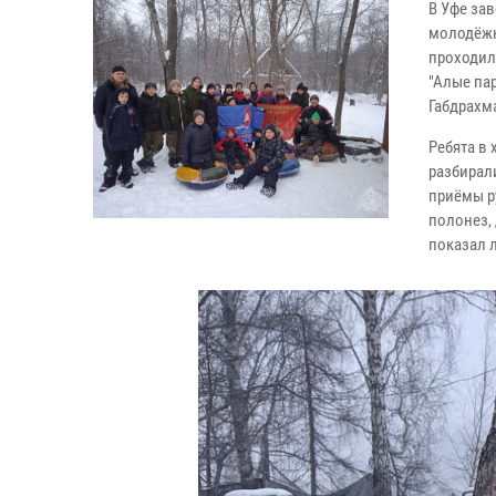
В Уфе за
молодёжн
проходил
"Алые пар
Габдрахм
Ребята в
разбирал
приёмы р
полонез, 
показал 