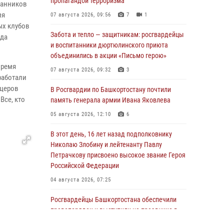
пропагандой терроризма
танников
ия
07 августа 2026, 09:56
7
1
ых клубов
Забота и тепло — защитникам: росгвардейцы
рда
и воспитанники дюртюлинского приюта
объединились в акции «Письмо герою»
время
07 августа 2026, 09:32
3
работали
ицеров
В Росгвардии по Башкортостану почтили
Все, кто
память генерала армии Ивана Яковлева
05 августа 2026, 12:10
6
В этот день, 16 лет назад подполковнику
Николаю Злобину и лейтенанту Павлу
Петрачкову присвоено высокое звание Героя
Российской Федерации
04 августа 2026, 07:25
Росгвардейцы Башкортостана обеспечили
правопорядок и выступили на празднике в
честь Дня ВДВ