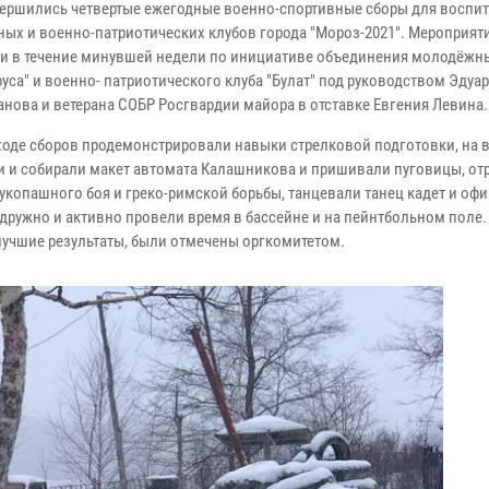
вершились четвертые ежегодные военно-спортивные сборы для воспи
ых и военно-патриотических клубов города "Мороз-2021". Мероприят
и в течение минувшей недели по инициативе объединения молодёжн
уса" и военно- патриотического клуба "Булат" под руководством Эдуа
анова и ветерана СОБР Росгвардии майора в отставке Евгения Левина.
 ходе сборов продемонстрировали навыки стрелковой подготовки, на 
и и собирали макет автомата Калашникова и пришивали пуговицы, от
укопашного боя и греко-римской борьбы, танцевали танец кадет и оф
дружно и активно провели время в бассейне и на пейнтбольном поле. 
лучшие результаты, были отмечены оргкомитетом.