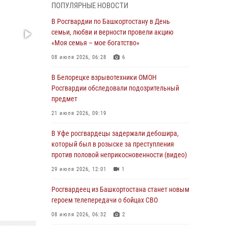
ПОПУЛЯРНЫЕ НОВОСТИ
03 августа 2026, 04:41
7
В Росгвардии по Башкортостану в День
За героями - будущее: В Башкортостане
семьи, любви и верности провели акцию
стартовала акция Росгвардии "Письмо
«Моя семья – мое богатство»
герою»
08 июля 2026, 06:28
6
03 августа 2026, 04:30
8
В Белорецке взрывотехники ОМОН
В Башкирии росгвардейцы провели
Росгвардии обследовали подозрительный
волейбольный турнир на открытом воздухе
предмет
03 августа 2026, 04:29
3
21 июля 2026, 09:19
В Уфе росгвардейцы по горячим следам
В Уфе росгвардецы задержали дебошира,
задержали подозреваемого в открытом
который был в розыске за преступления
хищении из аптеки (видео)
против половой неприкосновенности (видео)
03 августа 2026, 04:15
1
29 июля 2026, 12:01
1
Начальник отделения учёта и
Росгвардеец из Башкортостана станет новым
комплектования Росгвардии Башкортостана
героем телепередачи о бойцах СВО
ответил на вопросы граждан
08 июля 2026, 06:32
2
30 июля 2026, 12:54