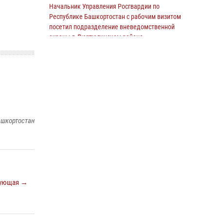
В Башкирии школьников пригласили на
Начальник Управления Росгвардии по
интерактивную экскурсию в Росгвардию
Республике Башкортостан с рабочим визитом
посетил подразделение вневедомственной
29 июля 2026, 04:15
3
охраны в Дюртюлинском районе
09 июля 2026, 10:23
1
Каникулы с пользой: юные жители
Башкортостана познакомились с работой
росгвардейцев в лагере «Луч»
07 июля 2026, 13:04
5
1
ашкортостан
В Уфе подписано соглашение о
сотрудничестве между ветеранами
Росгвардии и фондом «Защитники
Отечества»
16 июля 2026, 07:20
5
ующая →
В Салавате сотрудники Росгвардии
задержали мужчину, угрожавшего ножом
продавцу магазина