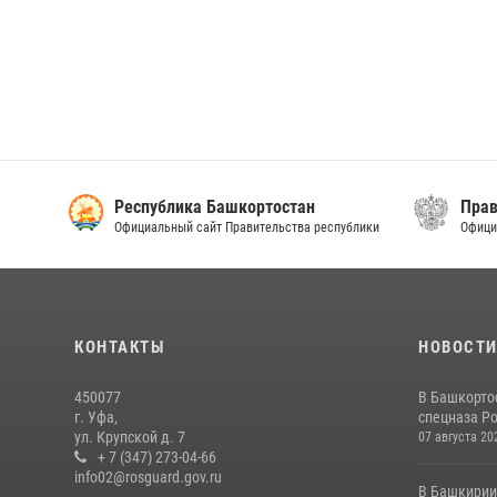
Республика Башкортостан
Прав
Официальный сайт Правительства республики
Офици
КОНТАКТЫ
НОВОСТ
450077
В Башкорто
г. Уфа,
спецназа Ро
ул. Крупской д. 7
07 августа 20
+ 7 (347) 273-04-66
info02@rosguard.gov.ru
В Башкирии