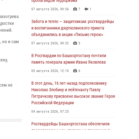
пропагандой терроризма
07 августа 2026, 09:56
7
1
разогрева
Забота и тепло — защитникам: росгвардейцы
дростки
и воспитанники дюртюлинского приюта
нений.
объединились в акции «Письмо герою»
 но и сам
07 августа 2026, 09:32
3
В Росгвардии по Башкортостану почтили
ену,
память генерала армии Ивана Яковлева
05 августа 2026, 12:10
6
В этот день, 16 лет назад подполковнику
сем не
Николаю Злобину и лейтенанту Павлу
Петрачкову присвоено высокое звание Героя
Российской Федерации
04 августа 2026, 07:25
Росгвардейцы Башкортостана обеспечили
правопорядок и выступили на празднике в
честь Дня ВДВ