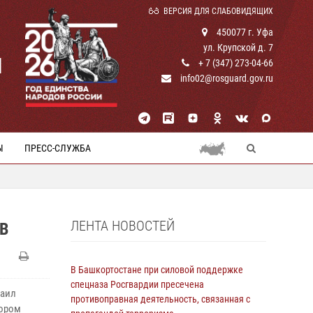
ВЕРСИЯ ДЛЯ СЛАБОВИДЯЩИХ
450077 г. Уфа
ул. Крупской д. 7
И
+ 7 (347) 273-04-66
info02@rosguard.gov.ru
Ы
ПРЕСС-СЛУЖБА
ЛЕНТА НОВОСТЕЙ
В
В Башкортостане при силовой поддержке
спецназа Росгвардии пресечена
хаил
противоправная деятельность, связанная с
тором