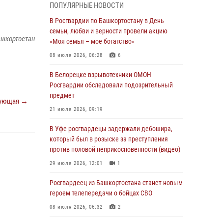
ПОПУЛЯРНЫЕ НОВОСТИ
03 августа 2026, 04:41
7
В Росгвардии по Башкортостану в День
За героями - будущее: В Башкортостане
семьи, любви и верности провели акцию
ашкортостан
стартовала акция Росгвардии "Письмо
«Моя семья – мое богатство»
герою»
08 июля 2026, 06:28
6
03 августа 2026, 04:30
8
В Белорецке взрывотехники ОМОН
В Башкирии росгвардейцы провели
Росгвардии обследовали подозрительный
волейбольный турнир на открытом воздухе
предмет
ующая →
03 августа 2026, 04:29
3
21 июля 2026, 09:19
В Уфе росгвардейцы по горячим следам
В Уфе росгвардецы задержали дебошира,
задержали подозреваемого в открытом
который был в розыске за преступления
хищении из аптеки (видео)
против половой неприкосновенности (видео)
03 августа 2026, 04:15
1
29 июля 2026, 12:01
1
Начальник отделения учёта и
Росгвардеец из Башкортостана станет новым
комплектования Росгвардии Башкортостана
героем телепередачи о бойцах СВО
ответил на вопросы граждан
08 июля 2026, 06:32
2
30 июля 2026, 12:54