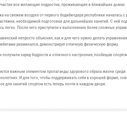
участие все желающие подростки, проживающие в ближайших домах.
ка на свежем воздухе от первого бодибилдера республики началась с 
астяжки, необходимой подготовки для дальнейших занятий. С ней по
сь легко. После чего приступили к выполнению более сложных упраж
авинский непросто объяснял, как и для чего нужно делать упражнения,
 ребятами разминался, демонстрируя отличную физическую форму.
и получили заряд бодрости и отличного настроения, пообещав спортсм
яются важным элементом пропаганды здорового образа жизни среди
олетних. И для того, чтобы поддерживать себя в хорошей форме, сов
ое для занятий спортом есть теперь почти в каждом дворе.