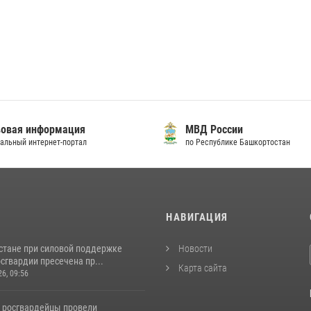
овая информация
МВД России
альный интернет-портал
по Республике Башкортостан
И
НАВИГАЦИЯ
стане при силовой поддержке
Новости
сгвардии пресечена пр...
Карта сайта
26, 09:56
 росгвардейцы провели