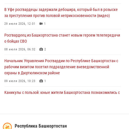
Начальник отделения учёта и комплектования штаба Росгвардии
В Уфе росгвардецы задержали дебошира, который был в розыске
Башкортостана проведет прямую линию
за преступления против половой неприкосновенности (видео)
29 июля 2026, 10:52
29 июля 2026, 12:01
1
В Башкирии школьников пригласили на интерактивную экскурсию в
Росгвардеец из Башкортостана станет новым героем телепередачи
Росгвардию
о бойцах СВО
29 июля 2026, 04:15
3
08 июля 2026, 06:32
2
Начальник Управления Росгвардии по Республике Башкортостан с
рабочим визитом посетил подразделение вневедомственной
охраны в Дюртюлинском районе
09 июля 2026, 10:23
1
Каникулы с пользой: юные жители Башкортостана познакомились с
работой росгвардейцев в лагере «Луч»
07 июля 2026, 13:04
5
1
В Салавате сотрудники Росгвардии задержали мужчину,
угрожавшего ножом продавцу магазина
Республика Башкортостан