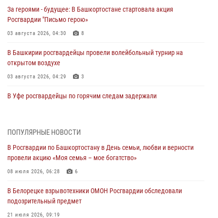
За героями - будущее: В Башкортостане стартовала акция
Росгвардии "Письмо герою»
03 августа 2026, 04:30
8
В Башкирии росгвардейцы провели волейбольный турнир на
открытом воздухе
03 августа 2026, 04:29
3
В Уфе росгвардейцы по горячим следам задержали
подозреваемого в открытом хищении из аптеки (видео)
03 августа 2026, 04:15
1
ПОПУЛЯРНЫЕ НОВОСТИ
Начальник отделения учёта и комплектования Росгвардии
В Росгвардии по Башкортостану в День семьи, любви и верности
Башкортостана ответил на вопросы граждан
провели акцию «Моя семья – мое богатство»
30 июля 2026, 12:54
08 июля 2026, 06:28
6
В Уфе росгвардецы задержали дебошира, который был в розыске
В Белорецке взрывотехники ОМОН Росгвардии обследовали
за преступления против половой неприкосновенности (видео)
подозрительный предмет
29 июля 2026, 12:01
1
21 июля 2026, 09:19