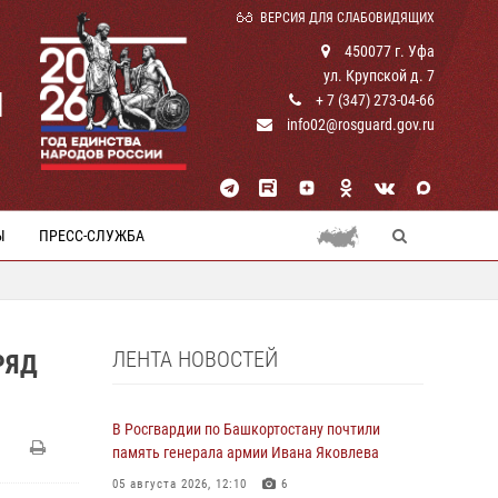
ВЕРСИЯ ДЛЯ СЛАБОВИДЯЩИХ
450077 г. Уфа
ул. Крупской д. 7
И
+ 7 (347) 273-04-66
info02@rosguard.gov.ru
Ы
ПРЕСС-СЛУЖБА
ЛЕНТА НОВОСТЕЙ
РЯД
В Росгвардии по Башкортостану почтили
память генерала армии Ивана Яковлева
05 августа 2026, 12:10
6