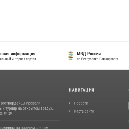
овая информация
МВД России
альный интернет-портал
по Республике Башкортостан
И
НАВИГАЦИЯ
 росгвардейцы провели
Новости
й турнир на открытом воздух...
Карта сайта
26, 04:29
вардейцы по горячим следам