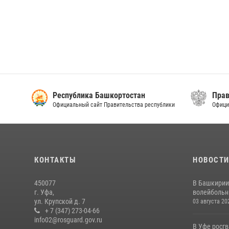
Республика Башкортостан
Прав
Официальный сайт Правительства республики
Офици
КОНТАКТЫ
НОВОСТ
450077
В Башкирии
г. Уфа,
волейбольны
ул. Крупской д. 7
03 августа 20
+ 7 (347) 273-04-66
info02@rosguard.gov.ru
В Уфе росг