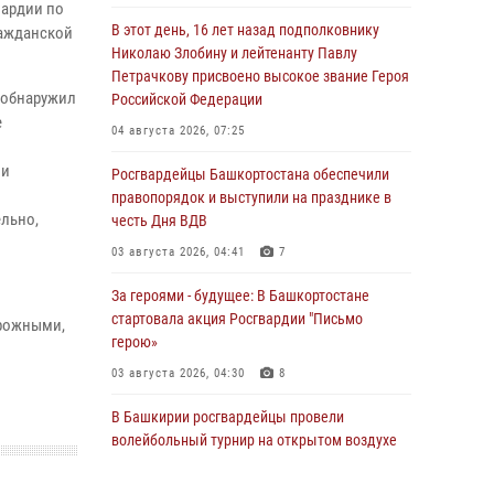
вардии по
В этот день, 16 лет назад подполковнику
ражданской
Николаю Злобину и лейтенанту Павлу
Петрачкову присвоено высокое звание Героя
 обнаружил
Российской Федерации
е
04 августа 2026, 07:25
ли
Росгвардейцы Башкортостана обеспечили
правопорядок и выступили на празднике в
ельно,
честь Дня ВДВ
03 августа 2026, 04:41
7
За героями - будущее: В Башкортостане
стартовала акция Росгвардии "Письмо
орожными,
герою»
03 августа 2026, 04:30
8
В Башкирии росгвардейцы провели
волейбольный турнир на открытом воздухе
03 августа 2026, 04:29
3