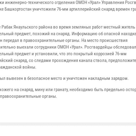
ки инженерно-технического отделения ОМОН «Урал» Управления Росг
ке Башкортостан уничтожили 76-мм артиллерийский снаряд времен г
е Рабак Янаульского района во время земляных работ местный житель
ельный предмет, похожий на снаряд. Информацию об опасной находк
н передал в правоохранительные органы. На место происшествия
ительно выехали сотрудники ОМОН «Урал». Росгвардейцы обследова
ельный предмет и установили, что это покрытый коррозией 76-мм
ийский снаряд, со следами прохождения канала ствола, предположит
ражданской войны.
был вывезен в безопасное место и уничтожен накладным зарядом.
хожего на снаряд, мину или гранату, необходимо быть предельно ост
в правоохранительные органы.