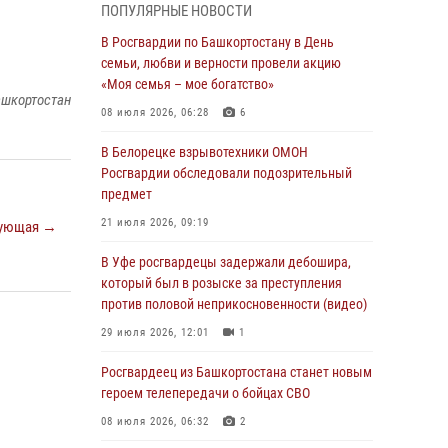
ПОПУЛЯРНЫЕ НОВОСТИ
В Уфе росгвардейцы по горячим следам
задержали подозреваемого в открытом
В Росгвардии по Башкортостану в День
хищении из аптеки (видео)
семьи, любви и верности провели акцию
«Моя семья – мое богатство»
03 августа 2026, 04:15
1
ашкортостан
08 июля 2026, 06:28
6
Начальник отделения учёта и
комплектования Росгвардии Башкортостана
В Белорецке взрывотехники ОМОН
ответил на вопросы граждан
Росгвардии обследовали подозрительный
предмет
30 июля 2026, 12:54
21 июля 2026, 09:19
ующая →
В Уфе росгвардецы задержали дебошира,
который был в розыске за преступления
В Уфе росгвардецы задержали дебошира,
против половой неприкосновенности (видео)
который был в розыске за преступления
против половой неприкосновенности (видео)
29 июля 2026, 12:01
1
29 июля 2026, 12:01
1
Начальник отделения учёта и
комплектования штаба Росгвардии
Росгвардеец из Башкортостана станет новым
Башкортостана проведет прямую линию
героем телепередачи о бойцах СВО
29 июля 2026, 10:52
08 июля 2026, 06:32
2