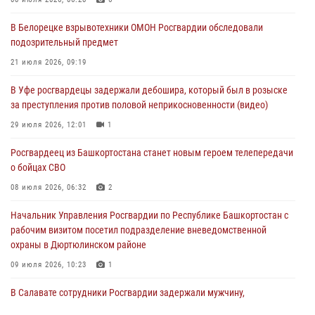
03 августа 2026, 04:29
3
В Белорецке взрывотехники ОМОН Росгвардии обследовали
В Уфе росгвардейцы по горячим следам задержали
подозрительный предмет
подозреваемого в открытом хищении из аптеки (видео)
21 июля 2026, 09:19
03 августа 2026, 04:15
1
В Уфе росгвардецы задержали дебошира, который был в розыске
Начальник отделения учёта и комплектования Росгвардии
за преступления против половой неприкосновенности (видео)
Башкортостана ответил на вопросы граждан
29 июля 2026, 12:01
1
30 июля 2026, 12:54
Росгвардеец из Башкортостана станет новым героем телепередачи
В Уфе росгвардецы задержали дебошира, который был в розыске
о бойцах СВО
за преступления против половой неприкосновенности (видео)
08 июля 2026, 06:32
2
29 июля 2026, 12:01
1
Начальник Управления Росгвардии по Республике Башкортостан с
рабочим визитом посетил подразделение вневедомственной
охраны в Дюртюлинском районе
09 июля 2026, 10:23
1
В Салавате сотрудники Росгвардии задержали мужчину,
угрожавшего ножом продавцу магазина