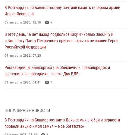
В Росгвардии по Башкортостану почтили память генерала армии
Ивана Яковлева
05 августа 2026, 12:10
6
В этот день, 16 лет назад подполковнику Николаю Злобину и
лейтенанту Павлу Петрачкову присвоено высокое звание Героя
Российской Федерации
04 августа 2026, 07:25
Росгвардейцы Башкортостана обеспечили правопорядок и
выступили на празднике в честь Дня ВДВ
03 августа 2026, 04:41
7
За героями - будущее: В Башкортостане стартовала акция
Росгвардии "Письмо герою»
03 августа 2026, 04:30
8
ПОПУЛЯРНЫЕ НОВОСТИ
В Росгвардии по Башкортостану в День семьи, любви и верности
В Башкирии росгвардейцы провели волейбольный турнир на
провели акцию «Моя семья – мое богатство»
открытом воздухе
08 июля 2026, 06:28
6