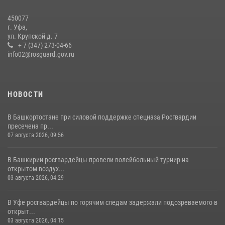
23 июля 2026, 12:25
450077
В Башкортостане спецподразделения Росгвардии отработали
г. Уфа,
навыки беспарашютного десантирования
ул. Крупской д. 7
+ 7 (347) 273-04-66
28 июля 2026, 11:10
6
info02@rosguard.gov.ru
НОВОСТИ
В Башкортостане при силовой поддержке спецназа Росгвардии
пресечена пр...
07 августа 2026, 09:56
В Башкирии росгвардейцы провели волейбольный турнир на
открытом воздух...
03 августа 2026, 04:29
В Уфе росгвардейцы по горячим следам задержали подозреваемого в
открыт...
03 августа 2026, 04:15