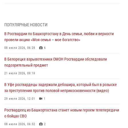
За героями - будущее: В Башкортостане стартовала акция
Росгвардии "Письмо герою»
03 августа 2026, 04:30
8
ПОПУЛЯРНЫЕ НОВОСТИ
В Росгвардии по Башкортостану в День семьи, любви и верности
В Башкирии росгвардейцы провели волейбольный турнир на
провели акцию «Моя семья – мое богатство»
открытом воздухе
08 июля 2026, 06:28
6
03 августа 2026, 04:29
3
В Белорецке взрывотехники ОМОН Росгвардии обследовали
В Уфе росгвардейцы по горячим следам задержали
подозрительный предмет
подозреваемого в открытом хищении из аптеки (видео)
21 июля 2026, 09:19
03 августа 2026, 04:15
1
В Уфе росгвардецы задержали дебошира, который был в розыске
Начальник отделения учёта и комплектования Росгвардии
за преступления против половой неприкосновенности (видео)
Башкортостана ответил на вопросы граждан
29 июля 2026, 12:01
1
30 июля 2026, 12:54
Росгвардеец из Башкортостана станет новым героем телепередачи
В Уфе росгвардецы задержали дебошира, который был в розыске
о бойцах СВО
за преступления против половой неприкосновенности (видео)
08 июля 2026, 06:32
2
29 июля 2026, 12:01
1