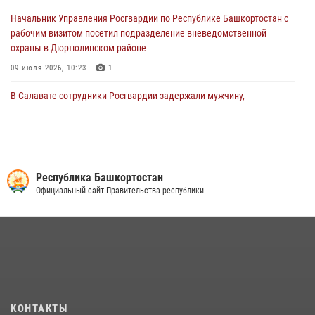
Начальник Управления Росгвардии по Республике Башкортостан с
рабочим визитом посетил подразделение вневедомственной
охраны в Дюртюлинском районе
09 июля 2026, 10:23
1
В Салавате сотрудники Росгвардии задержали мужчину,
угрожавшего ножом продавцу магазина
08 июля 2026, 11:22
В Уфе подписано соглашение о сотрудничестве между ветеранами
Росгвардии и фондом «Защитники Отечества»
Республика Башкортостан
Официальный сайт Правительства республики
16 июля 2026, 07:20
5
Сотрудники вневедомственной охраны Башкортостана
присоединились к всероссийской акции «Коробка храбрости»
08 июля 2026, 07:14
2
В Уфе росгвардейцы задержали пьяного дебошира, нарушавшего
покой постояльцев хостела
КОНТАКТЫ