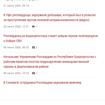
21 июля 2026, 09:19
03 августа 2026, 04:15
1
В Уфе росгвардецы задержали дебошира, который был в розыске
Начальник отделения учёта и комплектования Росгвардии
за преступления против половой неприкосновенности (видео)
Башкортостана ответил на вопросы граждан
29 июля 2026, 12:01
1
30 июля 2026, 12:54
Росгвардеец из Башкортостана станет новым героем телепередачи
В Уфе росгвардецы задержали дебошира, который был в розыске
о бойцах СВО
за преступления против половой неприкосновенности (видео)
08 июля 2026, 06:32
2
29 июля 2026, 12:01
1
Начальник Управления Росгвардии по Республике Башкортостан с
рабочим визитом посетил подразделение вневедомственной
охраны в Дюртюлинском районе
09 июля 2026, 10:23
1
В Салавате сотрудники Росгвардии задержали мужчину,
угрожавшего ножом продавцу магазина
08 июля 2026, 11:22
В Уфе подписано соглашение о сотрудничестве между ветеранами