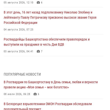
05 августа 2026, 12:10
6
В этот день, 16 лет назад подполковнику Николаю Злобину и
лейтенанту Павлу Петрачкову присвоено высокое звание Героя
Российской Федерации
04 августа 2026, 07:25
Росгвардейцы Башкортостана обеспечили правопорядок и
выступили на празднике в честь Дня ВДВ
03 августа 2026, 04:41
7
За героями - будущее: В Башкортостане стартовала акция
Росгвардии "Письмо герою»
03 августа 2026, 04:30
8
ПОПУЛЯРНЫЕ НОВОСТИ
В Росгвардии по Башкортостану в День семьи, любви и верности
В Башкирии росгвардейцы провели волейбольный турнир на
провели акцию «Моя семья – мое богатство»
открытом воздухе
08 июля 2026, 06:28
6
03 августа 2026, 04:29
3
В Белорецке взрывотехники ОМОН Росгвардии обследовали
В Уфе росгвардейцы по горячим следам задержали
подозрительный предмет
подозреваемого в открытом хищении из аптеки (видео)