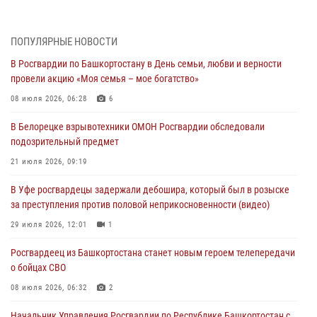
подозреваемого в открытом хищении из аптеки (видео)
03 августа 2026, 04:15
1
ПОПУЛЯРНЫЕ НОВОСТИ
Начальник отделения учёта и комплектования Росгвардии
В Росгвардии по Башкортостану в День семьи, любви и верности
Башкортостана ответил на вопросы граждан
провели акцию «Моя семья – мое богатство»
30 июля 2026, 12:54
08 июля 2026, 06:28
6
В Уфе росгвардецы задержали дебошира, который был в розыске
В Белорецке взрывотехники ОМОН Росгвардии обследовали
за преступления против половой неприкосновенности (видео)
подозрительный предмет
29 июля 2026, 12:01
1
21 июля 2026, 09:19
Начальник отделения учёта и комплектования штаба Росгвардии
В Уфе росгвардецы задержали дебошира, который был в розыске
Башкортостана проведет прямую линию
за преступления против половой неприкосновенности (видео)
29 июля 2026, 10:52
29 июля 2026, 12:01
1
В Башкирии школьников пригласили на интерактивную экскурсию в
Росгвардеец из Башкортостана станет новым героем телепередачи
Росгвардию
о бойцах СВО
29 июля 2026, 04:15
3
08 июля 2026, 06:32
2
Начальник Управления Росгвардии по Республике Башкортостан с