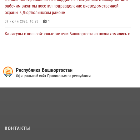
рабочим визитом посетил подразделение вневедомственной
охраны в Дюртюлинском районе
09 июля 2026, 10:23
1
Каникулы с пользой: юные жители Башкортостана познакомились с
работой росгвардейцев в лагере «Луч»
07 июля 2026, 13:04
5
1
В Уфе подписано соглашение о сотрудничестве между ветеранами
Росгвардии и фондом «Защитники Отечества»
Республика Башкортостан
Официальный сайт Правительства республики
16 июля 2026, 07:20
5
В Салавате сотрудники Росгвардии задержали мужчину,
угрожавшего ножом продавцу магазина
08 июля 2026, 11:22
Сотрудники вневедомственной охраны Башкортостана
присоединились к всероссийской акции «Коробка храбрости»
КОНТАКТЫ
08 июля 2026, 07:14
2