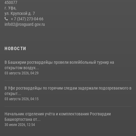
450077
В Уфе росгвардейцы задержали пьяного дебошира, нарушавшего
г. Уфа,
покой постояльцев хостела
ул. Крупской д. 7
+ 7 (347) 273-04-66
23 июля 2026, 12:25
info02@rosguard.gov.ru
НОВОСТИ
В Башкирии росгвардейцы провели волейбольный турнир на
открытом воздух...
03 августа 2026, 04:29
В Уфе росгвардейцы по горячим следам задержали подозреваемого в
открыт...
03 августа 2026, 04:15
Начальник отделения учёта и комплектования Росгвардии
Башкортостана от...
30 июля 2026, 12:54