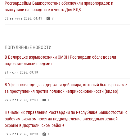
Росгвардейцы Башкортостана обеспечили правопорядок и
выступили на празднике в честь Дня ВДВ
03 августа 2026, 04:41
7
За героями - будущее: В Башкортостане стартовала акция
Росгвардии "Письмо герою»
03 августа 2026, 04:30
8
ПОПУЛЯРНЫЕ НОВОСТИ
В Белорецке взрывотехники ОМОН Росгвардии обследовали
В Башкирии росгвардейцы провели волейбольный турнир на
подозрительный предмет
открытом воздухе
21 июля 2026, 09:19
03 августа 2026, 04:29
3
В Уфе росгвардецы задержали дебошира, который был в розыске
В Уфе росгвардейцы по горячим следам задержали
за преступления против половой неприкосновенности (видео)
подозреваемого в открытом хищении из аптеки (видео)
29 июля 2026, 12:01
1
03 августа 2026, 04:15
1
Начальник Управления Росгвардии по Республике Башкортостан с
Начальник отделения учёта и комплектования Росгвардии
рабочим визитом посетил подразделение вневедомственной
Башкортостана ответил на вопросы граждан
охраны в Дюртюлинском районе
30 июля 2026, 12:54
09 июля 2026, 10:23
1