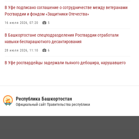
В Уфе росгвардецы задержали дебошира, который был в розыске
В Уфе подписано соглашение о сотрудничестве между ветеранами
за преступления против половой неприкосновенности (видео)
Росгвардии и фондом «Защитники Отечества»
29 июля 2026, 12:01
1
16 июля 2026, 07:20
5
В Башкортостане спецподразделения Росгвардии отработали
навыки беспарашютного десантирования
28 июля 2026, 11:10
6
В Уфе росгвардейцы задержали пьяного дебошира, нарушавшего
покой постояльцев хостела
23 июля 2026, 12:25
В Управлении Росгвардии по Республике Башкортостан прошла
встреча с помощником командующего Приволжским округом по
Республика Башкортостан
работе с верующими
Официальный сайт Правительства республики
27 июля 2026, 06:56
1
Сотрудники вневедомственной охраны Росгвардии задержали
нарушителя после сообщения об угрозе с оружием