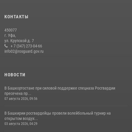
13 июля 2026, 06:03
Российские военнослужащие из зоны СВО поблагодарили
КОНТАКТЫ
росгвардейцев и жителей Башкортостана за охотничьи ружья для
борьбы с БПЛА
450077
16 июля 2026, 04:30
1
г. Уфа,
ул. Крупской д. 7
Росгвардейцы Башкортостана обеспечили правопорядок и
+ 7 (347) 273-04-66
выступили на празднике в честь Дня ВДВ
info02@rosguard.gov.ru
03 августа 2026, 04:41
7
НОВОСТИ
В Башкортостане при силовой поддержке спецназа Росгвардии
пресечена пр...
07 августа 2026, 09:56
В Башкирии росгвардейцы провели волейбольный турнир на
открытом воздух...
03 августа 2026, 04:29