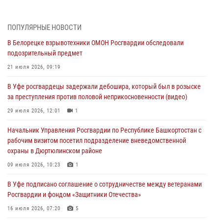
За героями - будущее: В Башкортостане стартовала акция
Росгвардии "Письмо герою»
03 августа 2026, 04:30
8
ПОПУЛЯРНЫЕ НОВОСТИ
В Белорецке взрывотехники ОМОН Росгвардии обследовали
В Башкирии росгвардейцы провели волейбольный турнир на
подозрительный предмет
открытом воздухе
21 июля 2026, 09:19
03 августа 2026, 04:29
3
В Уфе росгвардецы задержали дебошира, который был в розыске
В Уфе росгвардейцы по горячим следам задержали
за преступления против половой неприкосновенности (видео)
подозреваемого в открытом хищении из аптеки (видео)
29 июля 2026, 12:01
1
03 августа 2026, 04:15
1
Начальник Управления Росгвардии по Республике Башкортостан с
Начальник отделения учёта и комплектования Росгвардии
рабочим визитом посетил подразделение вневедомственной
Башкортостана ответил на вопросы граждан
охраны в Дюртюлинском районе
30 июля 2026, 12:54
09 июля 2026, 10:23
1
В Уфе росгвардецы задержали дебошира, который был в розыске
В Уфе подписано соглашение о сотрудничестве между ветеранами
за преступления против половой неприкосновенности (видео)
Росгвардии и фондом «Защитники Отечества»
29 июля 2026, 12:01
1
16 июля 2026, 07:20
5