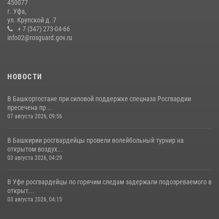
450077
16 июля 2026, 04:30
1
г. Уфа,
ул. Крупской д. 7
Росгвардейцы Башкортостана обеспечили правопорядок и
+ 7 (347) 273-04-66
выступили на празднике в честь Дня ВДВ
info02@rosguard.gov.ru
03 августа 2026, 04:41
7
НОВОСТИ
В Башкортостане при силовой поддержке спецназа Росгвардии
пресечена пр...
07 августа 2026, 09:56
В Башкирии росгвардейцы провели волейбольный турнир на
открытом воздух...
03 августа 2026, 04:29
В Уфе росгвардейцы по горячим следам задержали подозреваемого в
открыт...
03 августа 2026, 04:15