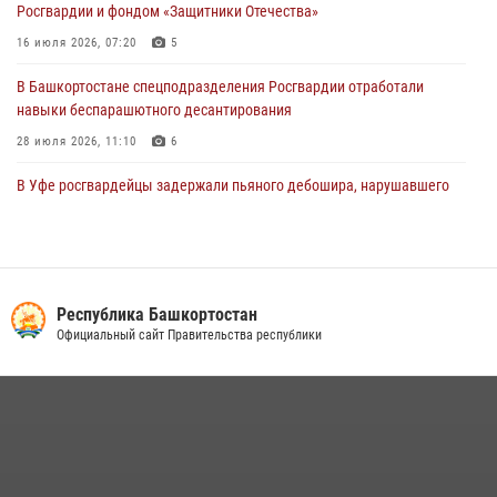
Росгвардии и фондом «Защитники Отечества»
29 июля 2026, 12:01
1
16 июля 2026, 07:20
5
В Башкортостане спецподразделения Росгвардии отработали
навыки беспарашютного десантирования
28 июля 2026, 11:10
6
В Уфе росгвардейцы задержали пьяного дебошира, нарушавшего
покой постояльцев хостела
23 июля 2026, 12:25
В Управлении Росгвардии по Республике Башкортостан прошла
встреча с помощником командующего Приволжским округом по
Республика Башкортостан
работе с верующими
Официальный сайт Правительства республики
27 июля 2026, 06:56
1
Сотрудники вневедомственной охраны Росгвардии задержали
нарушителя после сообщения об угрозе с оружием
13 июля 2026, 06:03