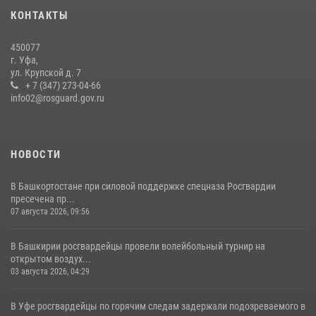
Российские военнослужащие из зоны СВО поблагодарили
КОНТАКТЫ
росгвардейцев и жителей Башкортостана за охотничьи ружья для
борьбы с БПЛА
450077
16 июля 2026, 04:30
1
г. Уфа,
ул. Крупской д. 7
Росгвардейцы Башкортостана обеспечили правопорядок и
+ 7 (347) 273-04-66
выступили на празднике в честь Дня ВДВ
info02@rosguard.gov.ru
03 августа 2026, 04:41
7
НОВОСТИ
В Башкортостане при силовой поддержке спецназа Росгвардии
пресечена пр...
07 августа 2026, 09:56
В Башкирии росгвардейцы провели волейбольный турнир на
открытом воздух...
03 августа 2026, 04:29
В Уфе росгвардейцы по горячим следам задержали подозреваемого в