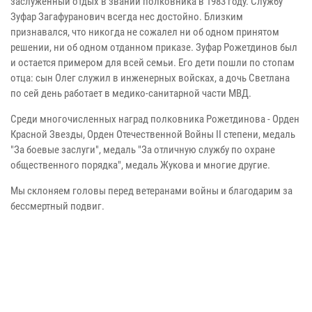
заслуженный отдых в звании полковника в 1983 году. Службу
Зуфар Загафуранович всегда нес достойно. Близким
признавался, что никогда не сожалел ни об одном принятом
решении, ни об одном отданном приказе. Зуфар Рожетдинов был
и остается примером для всей семьи. Его дети пошли по стопам
отца: сын Олег служил в инженерных войсках, а дочь Светлана
по сей день работает в медико-санитарной части МВД.
Среди многочисленных наград полковника Рожетдинова - Орден
Красной Звезды, Орден Отечественной Войны II степени, медаль
"За боевые заслуги", медаль "За отличную службу по охране
общественного порядка", медаль Жукова и многие другие.
Мы склоняем головы перед ветеранами войны и благодарим за
бессмертный подвиг.