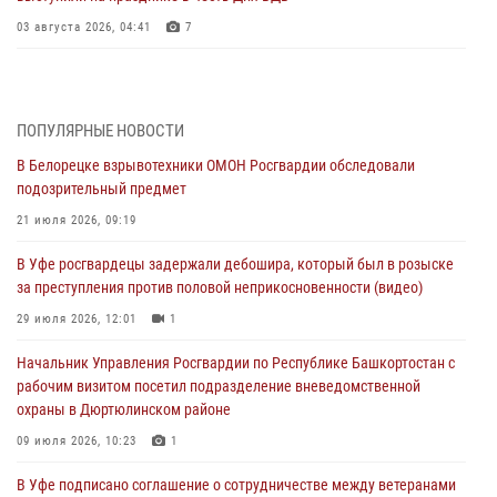
03 августа 2026, 04:41
7
За героями - будущее: В Башкортостане стартовала акция
Росгвардии "Письмо герою»
03 августа 2026, 04:30
8
ПОПУЛЯРНЫЕ НОВОСТИ
В Белорецке взрывотехники ОМОН Росгвардии обследовали
В Башкирии росгвардейцы провели волейбольный турнир на
подозрительный предмет
открытом воздухе
21 июля 2026, 09:19
03 августа 2026, 04:29
3
В Уфе росгвардецы задержали дебошира, который был в розыске
В Уфе росгвардейцы по горячим следам задержали
за преступления против половой неприкосновенности (видео)
подозреваемого в открытом хищении из аптеки (видео)
29 июля 2026, 12:01
1
03 августа 2026, 04:15
1
Начальник Управления Росгвардии по Республике Башкортостан с
Начальник отделения учёта и комплектования Росгвардии
рабочим визитом посетил подразделение вневедомственной
Башкортостана ответил на вопросы граждан
охраны в Дюртюлинском районе
30 июля 2026, 12:54
09 июля 2026, 10:23
1
В Уфе росгвардецы задержали дебошира, который был в розыске
В Уфе подписано соглашение о сотрудничестве между ветеранами
за преступления против половой неприкосновенности (видео)