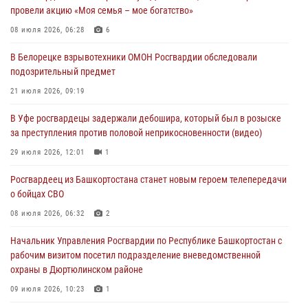
провели акцию «Моя семья – мое богатство»
30 июля 2026, 12:54
08 июля 2026, 06:28
6
В Уфе росгвардецы задержали дебошира, который был в розыске
В Белорецке взрывотехники ОМОН Росгвардии обследовали
за преступления против половой неприкосновенности (видео)
подозрительный предмет
29 июля 2026, 12:01
1
21 июля 2026, 09:19
Начальник отделения учёта и комплектования штаба Росгвардии
В Уфе росгвардецы задержали дебошира, который был в розыске
Башкортостана проведет прямую линию
за преступления против половой неприкосновенности (видео)
29 июля 2026, 10:52
29 июля 2026, 12:01
1
В Башкирии школьников пригласили на интерактивную экскурсию в
Росгвардеец из Башкортостана станет новым героем телепередачи
Росгвардию
о бойцах СВО
29 июля 2026, 04:15
3
08 июля 2026, 06:32
2
Начальник Управления Росгвардии по Республике Башкортостан с
рабочим визитом посетил подразделение вневедомственной
охраны в Дюртюлинском районе
09 июля 2026, 10:23
1