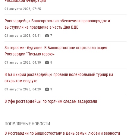
Российской Федерации
04 августа 2026, 07:25
Росгвардейцы Башкортостана обеспечили правопорядок и
выступили на празднике в честь Дня ВДВ
03 августа 2026, 04:41
7
За героями - будущее: В Башкортостане стартовала акция
Росгвардии "Письмо герою»
03 августа 2026, 04:30
8
В Башкирии росгвардейцы провели волейбольный турнир на
открытом воздухе
03 августа 2026, 04:29
3
В Уфе росгвардейцы по горячим следам задержали
подозреваемого в открытом хищении из аптеки (видео)
03 августа 2026, 04:15
1
ПОПУЛЯРНЫЕ НОВОСТИ
Начальник отделения учёта и комплектования Росгвардии
В Росгвардии по Башкортостану в День семьи, любви и верности
Башкортостана ответил на вопросы граждан