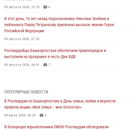
05 августа 2026, 12:10
6
В этот день, 16 лет назад подполковнику Николаю Злобину и
лейтенанту Павлу Петрачкову присвоено высокое звание Героя
Российской Федерации
04 августа 2026, 07:25
Росгвардейцы Башкортостана обеспечили правопорядок и
выступили на празднике в честь Дня ВДВ
03 августа 2026, 04:41
7
За героями - будущее: В Башкортостане стартовала акция
Росгвардии "Письмо герою»
03 августа 2026, 04:30
8
ПОПУЛЯРНЫЕ НОВОСТИ
В Росгвардии по Башкортостану в День семьи, любви и верности
В Башкирии росгвардейцы провели волейбольный турнир на
провели акцию «Моя семья – мое богатство»
открытом воздухе
08 июля 2026, 06:28
6
03 августа 2026, 04:29
3
В Белорецке взрывотехники ОМОН Росгвардии обследовали
В Уфе росгвардейцы по горячим следам задержали