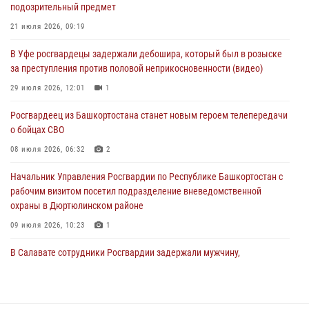
подозрительный предмет
подозреваемого в открытом хищении из аптеки (видео)
21 июля 2026, 09:19
03 августа 2026, 04:15
1
В Уфе росгвардецы задержали дебошира, который был в розыске
Начальник отделения учёта и комплектования Росгвардии
за преступления против половой неприкосновенности (видео)
Башкортостана ответил на вопросы граждан
29 июля 2026, 12:01
1
30 июля 2026, 12:54
Росгвардеец из Башкортостана станет новым героем телепередачи
В Уфе росгвардецы задержали дебошира, который был в розыске
о бойцах СВО
за преступления против половой неприкосновенности (видео)
08 июля 2026, 06:32
2
29 июля 2026, 12:01
1
Начальник Управления Росгвардии по Республике Башкортостан с
рабочим визитом посетил подразделение вневедомственной
охраны в Дюртюлинском районе
09 июля 2026, 10:23
1
В Салавате сотрудники Росгвардии задержали мужчину,
угрожавшего ножом продавцу магазина
08 июля 2026, 11:22