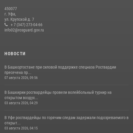
работе с верующими
450077
27 июля 2026, 06:56
1
г. Уфа,
ул. Крупской д. 7
Белорецк отметил День города: Росгвардия представила
+ 7 (347) 273-04-66
современную и раритетную спецтехнику
info02@rosguard.gov.ru
20 июля 2026, 09:42
4
НОВОСТИ
В Башкортостане при силовой поддержке спецназа Росгвардии
пресечена пр...
07 августа 2026, 09:56
В Башкирии росгвардейцы провели волейбольный турнир на
открытом воздух...
03 августа 2026, 04:29
В Уфе росгвардейцы по горячим следам задержали подозреваемого в
открыт...
03 августа 2026, 04:15