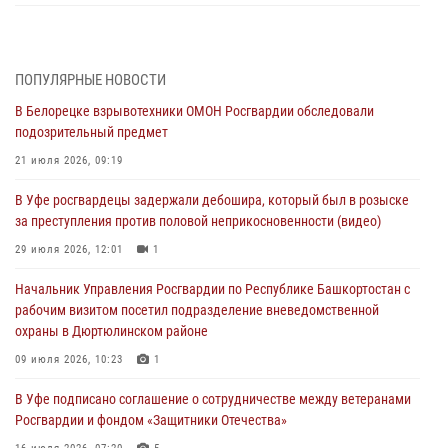
За героями - будущее: В Башкортостане стартовала акция
Росгвардии "Письмо герою»
03 августа 2026, 04:30
8
ПОПУЛЯРНЫЕ НОВОСТИ
В Белорецке взрывотехники ОМОН Росгвардии обследовали
В Башкирии росгвардейцы провели волейбольный турнир на
подозрительный предмет
открытом воздухе
21 июля 2026, 09:19
03 августа 2026, 04:29
3
В Уфе росгвардецы задержали дебошира, который был в розыске
В Уфе росгвардейцы по горячим следам задержали
за преступления против половой неприкосновенности (видео)
подозреваемого в открытом хищении из аптеки (видео)
29 июля 2026, 12:01
1
03 августа 2026, 04:15
1
Начальник Управления Росгвардии по Республике Башкортостан с
Начальник отделения учёта и комплектования Росгвардии
рабочим визитом посетил подразделение вневедомственной
Башкортостана ответил на вопросы граждан
охраны в Дюртюлинском районе
30 июля 2026, 12:54
09 июля 2026, 10:23
1
В Уфе росгвардецы задержали дебошира, который был в розыске
В Уфе подписано соглашение о сотрудничестве между ветеранами
за преступления против половой неприкосновенности (видео)
Росгвардии и фондом «Защитники Отечества»
29 июля 2026, 12:01
1