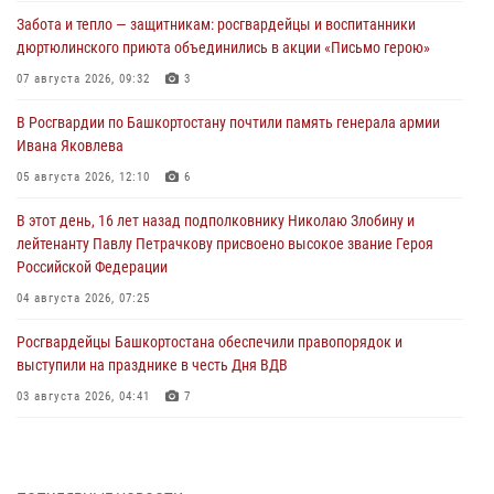
Забота и тепло — защитникам: росгвардейцы и воспитанники
дюртюлинского приюта объединились в акции «Письмо герою»
07 августа 2026, 09:32
3
В Росгвардии по Башкортостану почтили память генерала армии
Ивана Яковлева
05 августа 2026, 12:10
6
В этот день, 16 лет назад подполковнику Николаю Злобину и
лейтенанту Павлу Петрачкову присвоено высокое звание Героя
Российской Федерации
04 августа 2026, 07:25
Росгвардейцы Башкортостана обеспечили правопорядок и
выступили на празднике в честь Дня ВДВ
03 августа 2026, 04:41
7
За героями - будущее: В Башкортостане стартовала акция
Росгвардии "Письмо герою»