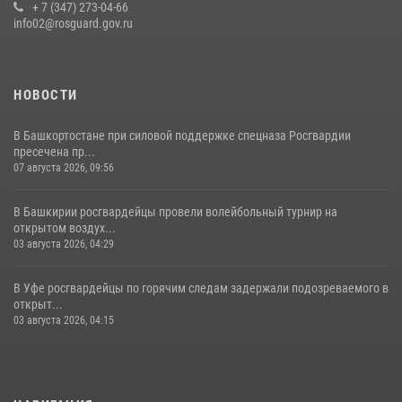
Росгвардейцы Башкортостана обеспечили правопорядок и
+ 7 (347) 273-04-66
выступили на празднике в честь Дня ВДВ
info02@rosguard.gov.ru
03 августа 2026, 04:41
7
НОВОСТИ
В Башкортостане при силовой поддержке спецназа Росгвардии
пресечена пр...
07 августа 2026, 09:56
В Башкирии росгвардейцы провели волейбольный турнир на
открытом воздух...
03 августа 2026, 04:29
В Уфе росгвардейцы по горячим следам задержали подозреваемого в
открыт...
03 августа 2026, 04:15