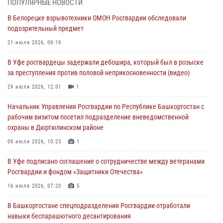
03 августа 2026, 04:30
8
ПОПУЛЯРНЫЕ НОВОСТИ
В Белорецке взрывотехники ОМОН Росгвардии обследовали
В Башкирии росгвардейцы провели волейбольный турнир на
подозрительный предмет
открытом воздухе
21 июля 2026, 09:19
03 августа 2026, 04:29
3
В Уфе росгвардецы задержали дебошира, который был в розыске
В Уфе росгвардейцы по горячим следам задержали
за преступления против половой неприкосновенности (видео)
подозреваемого в открытом хищении из аптеки (видео)
29 июля 2026, 12:01
1
03 августа 2026, 04:15
1
Начальник Управления Росгвардии по Республике Башкортостан с
Начальник отделения учёта и комплектования Росгвардии
рабочим визитом посетил подразделение вневедомственной
Башкортостана ответил на вопросы граждан
охраны в Дюртюлинском районе
30 июля 2026, 12:54
09 июля 2026, 10:23
1
В Уфе росгвардецы задержали дебошира, который был в розыске
В Уфе подписано соглашение о сотрудничестве между ветеранами
за преступления против половой неприкосновенности (видео)
Росгвардии и фондом «Защитники Отечества»
29 июля 2026, 12:01
1
16 июля 2026, 07:20
5
В Башкортостане спецподразделения Росгвардии отработали
навыки беспарашютного десантирования