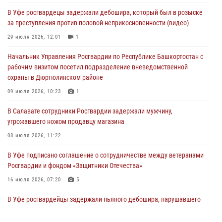
В Уфе росгвардецы задержали дебошира, который был в розыске
В Уфе росгвардейцы по горячим следам задержали
за преступления против половой неприкосновенности (видео)
подозреваемого в открытом хищении из аптеки (видео)
29 июля 2026, 12:01
1
03 августа 2026, 04:15
1
Начальник Управления Росгвардии по Республике Башкортостан с
Начальник отделения учёта и комплектования Росгвардии
рабочим визитом посетил подразделение вневедомственной
Башкортостана ответил на вопросы граждан
охраны в Дюртюлинском районе
30 июля 2026, 12:54
09 июля 2026, 10:23
1
В Уфе росгвардецы задержали дебошира, который был в розыске
В Салавате сотрудники Росгвардии задержали мужчину,
за преступления против половой неприкосновенности (видео)
угрожавшего ножом продавцу магазина
29 июля 2026, 12:01
1
08 июля 2026, 11:22
В Уфе подписано соглашение о сотрудничестве между ветеранами
Росгвардии и фондом «Защитники Отечества»
16 июля 2026, 07:20
5
В Уфе росгвардейцы задержали пьяного дебошира, нарушавшего
покой постояльцев хостела