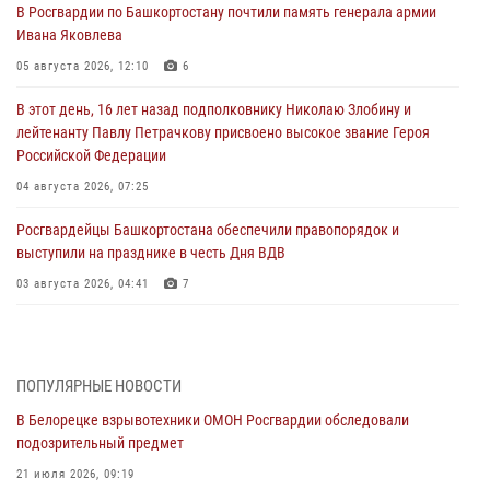
В Росгвардии по Башкортостану почтили память генерала армии
Ивана Яковлева
05 августа 2026, 12:10
6
В этот день, 16 лет назад подполковнику Николаю Злобину и
лейтенанту Павлу Петрачкову присвоено высокое звание Героя
Российской Федерации
04 августа 2026, 07:25
Росгвардейцы Башкортостана обеспечили правопорядок и
выступили на празднике в честь Дня ВДВ
03 августа 2026, 04:41
7
За героями - будущее: В Башкортостане стартовала акция
Росгвардии "Письмо герою»
03 августа 2026, 04:30
8
ПОПУЛЯРНЫЕ НОВОСТИ
В Белорецке взрывотехники ОМОН Росгвардии обследовали
В Башкирии росгвардейцы провели волейбольный турнир на
подозрительный предмет
открытом воздухе
21 июля 2026, 09:19
03 августа 2026, 04:29
3