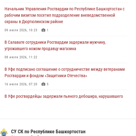
Начальник Управления Росгвардии по Республике Башкортостан с
Начальник отделения учёта и комплектования Росгвардии
рабочим визитом посетил подразделение вневедомственной
Башкортостана ответил на вопросы граждан
охраны в Дюртюлинском районе
30 июля 2026, 12:54
09 июля 2026, 10:23
1
В Уфе росгвардецы задержали дебошира, который был в розыске
В Салавате сотрудники Росгвардии задержали мужчину,
за преступления против половой неприкосновенности (видео)
угрожавшего ножом продавцу магазина
29 июля 2026, 12:01
1
08 июля 2026, 11:22
В Уфе подписано соглашение о сотрудничестве между ветеранами
Росгвардии и фондом «Защитники Отечества»
16 июля 2026, 07:20
5
В Уфе росгвардейцы задержали пьяного дебошира, нарушавшего
покой постояльцев хостела
23 июля 2026, 12:25
В Башкортостане спецподразделения Росгвардии отработали
навыки беспарашютного десантирования
Вневедомственная охрана