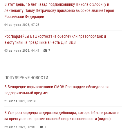
В этот день, 16 лет назад подполковнику Николаю Злобину и
лейтенанту Павлу Петрачкову присвоено высокое звание Героя
Российской Федерации
04 августа 2026, 07:25
Росгвардейцы Башкортостана обеспечили правопорядок и
выступили на празднике в честь Дня ВДВ
03 августа 2026, 04:41
7
За героями - будущее: В Башкортостане стартовала акция
Росгвардии "Письмо герою»
03 августа 2026, 04:30
8
ПОПУЛЯРНЫЕ НОВОСТИ
В Белорецке взрывотехники ОМОН Росгвардии обследовали
В Башкирии росгвардейцы провели волейбольный турнир на
подозрительный предмет
открытом воздухе
21 июля 2026, 09:19
03 августа 2026, 04:29
3
В Уфе росгвардецы задержали дебошира, который был в розыске
В Уфе росгвардейцы по горячим следам задержали
за преступления против половой неприкосновенности (видео)
подозреваемого в открытом хищении из аптеки (видео)
29 июля 2026, 12:01
1
03 августа 2026, 04:15
1