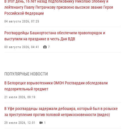
В этот день, 16 лет назад подполковнику Николаю Злобину и
лейтенанту Павлу Петрачкову присвоено высокое звание Героя
Российской Федерации
04 августа 2026, 07:25
Росгвардейцы Башкортостана обеспечили правопорядок и
выступили на празднике в честь Дня ВДВ
03 августа 2026, 04:41
7
За героями - будущее: В Башкортостане стартовала акция
Росгвардии "Письмо герою»
03 августа 2026, 04:30
8
ПОПУЛЯРНЫЕ НОВОСТИ
В Белорецке взрывотехники ОМОН Росгвардии обследовали
В Башкирии росгвардейцы провели волейбольный турнир на
подозрительный предмет
открытом воздухе
21 июля 2026, 09:19
03 августа 2026, 04:29
3
В Уфе росгвардецы задержали дебошира, который был в розыске
В Уфе росгвардейцы по горячим следам задержали
за преступления против половой неприкосновенности (видео)
подозреваемого в открытом хищении из аптеки (видео)
29 июля 2026, 12:01
1
03 августа 2026, 04:15
1