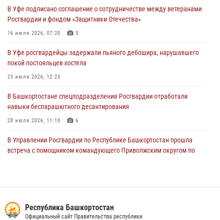
В Уфе подписано соглашение о сотрудничестве между ветеранами
Начальник отделения учёта и комплектования Росгвардии
Росгвардии и фондом «Защитники Отечества»
Башкортостана ответил на вопросы граждан
16 июля 2026, 07:20
5
30 июля 2026, 12:54
В Уфе росгвардейцы задержали пьяного дебошира, нарушавшего
В Уфе росгвардецы задержали дебошира, который был в розыске
покой постояльцев хостела
за преступления против половой неприкосновенности (видео)
23 июля 2026, 12:25
29 июля 2026, 12:01
1
В Башкортостане спецподразделения Росгвардии отработали
навыки беспарашютного десантирования
28 июля 2026, 11:10
6
В Управлении Росгвардии по Республике Башкортостан прошла
встреча с помощником командующего Приволжским округом по
работе с верующими
27 июля 2026, 06:56
1
Сотрудники вневедомственной охраны Росгвардии задержали
нарушителя после сообщения об угрозе с оружием
Республика Башкортостан
Официальный сайт Правительства республики
13 июля 2026, 06:03