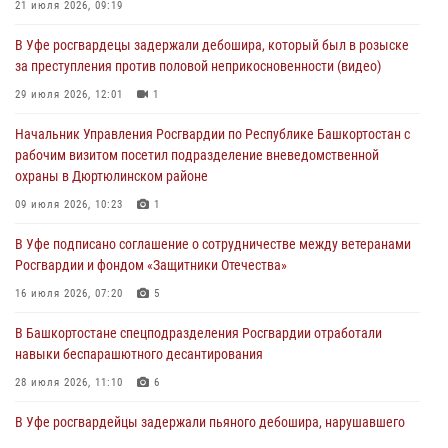
21 июля 2026, 09:19
03 августа 2026, 04:29
3
В Уфе росгвардецы задержали дебошира, который был в розыске
В Уфе росгвардейцы по горячим следам задержали
за преступления против половой неприкосновенности (видео)
подозреваемого в открытом хищении из аптеки (видео)
29 июля 2026, 12:01
1
03 августа 2026, 04:15
1
Начальник Управления Росгвардии по Республике Башкортостан с
Начальник отделения учёта и комплектования Росгвардии
рабочим визитом посетил подразделение вневедомственной
Башкортостана ответил на вопросы граждан
охраны в Дюртюлинском районе
30 июля 2026, 12:54
09 июля 2026, 10:23
1
В Уфе росгвардецы задержали дебошира, который был в розыске
В Уфе подписано соглашение о сотрудничестве между ветеранами
за преступления против половой неприкосновенности (видео)
Росгвардии и фондом «Защитники Отечества»
29 июля 2026, 12:01
1
16 июля 2026, 07:20
5
В Башкортостане спецподразделения Росгвардии отработали
навыки беспарашютного десантирования
28 июля 2026, 11:10
6
В Уфе росгвардейцы задержали пьяного дебошира, нарушавшего
покой постояльцев хостела