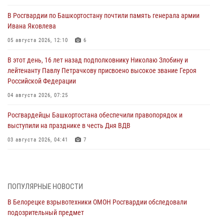
В Росгвардии по Башкортостану почтили память генерала армии
Ивана Яковлева
05 августа 2026, 12:10
6
В этот день, 16 лет назад подполковнику Николаю Злобину и
лейтенанту Павлу Петрачкову присвоено высокое звание Героя
Российской Федерации
04 августа 2026, 07:25
Росгвардейцы Башкортостана обеспечили правопорядок и
выступили на празднике в честь Дня ВДВ
03 августа 2026, 04:41
7
За героями - будущее: В Башкортостане стартовала акция
Росгвардии "Письмо герою»
03 августа 2026, 04:30
8
ПОПУЛЯРНЫЕ НОВОСТИ
В Белорецке взрывотехники ОМОН Росгвардии обследовали
В Башкирии росгвардейцы провели волейбольный турнир на
подозрительный предмет
открытом воздухе