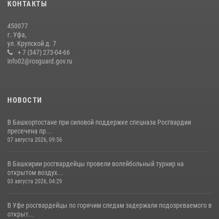
КОНТАКТЫ
выступили на празднике в честь Дня ВДВ
03 августа 2026, 04:41
7
450077
г. Уфа,
Белорецк отметил День города: Росгвардия представила
ул. Крупской д. 7
современную и раритетную спецтехнику
+ 7 (347) 273-04-66
info02@rosguard.gov.ru
20 июля 2026, 09:42
4
НОВОСТИ
В Башкортостане при силовой поддержке спецназа Росгвардии
пресечена пр...
07 августа 2026, 09:56
В Башкирии росгвардейцы провели волейбольный турнир на
открытом воздух...
03 августа 2026, 04:29
В Уфе росгвардейцы по горячим следам задержали подозреваемого в
открыт...