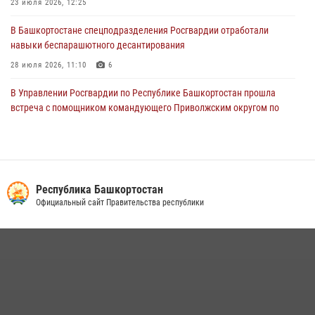
23 июля 2026, 12:25
29 июля 2026, 12:01
1
В Башкортостане спецподразделения Росгвардии отработали
навыки беспарашютного десантирования
28 июля 2026, 11:10
6
В Управлении Росгвардии по Республике Башкортостан прошла
встреча с помощником командующего Приволжским округом по
работе с верующими
27 июля 2026, 06:56
1
Сотрудники вневедомственной охраны Росгвардии задержали
нарушителя после сообщения об угрозе с оружием
Республика Башкортостан
Официальный сайт Правительства республики
13 июля 2026, 06:03
Российские военнослужащие из зоны СВО поблагодарили
росгвардейцев и жителей Башкортостана за охотничьи ружья для
борьбы с БПЛА
16 июля 2026, 04:30
1
Росгвардейцы Башкортостана обеспечили правопорядок и