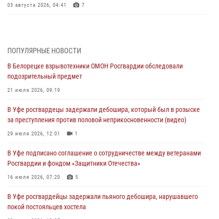
03 августа 2026, 04:41
7
За героями - будущее: В Башкортостане стартовала акция
Росгвардии "Письмо герою»
03 августа 2026, 04:30
8
ПОПУЛЯРНЫЕ НОВОСТИ
В Белорецке взрывотехники ОМОН Росгвардии обследовали
В Башкирии росгвардейцы провели волейбольный турнир на
подозрительный предмет
открытом воздухе
21 июля 2026, 09:19
03 августа 2026, 04:29
3
В Уфе росгвардецы задержали дебошира, который был в розыске
В Уфе росгвардейцы по горячим следам задержали
за преступления против половой неприкосновенности (видео)
подозреваемого в открытом хищении из аптеки (видео)
29 июля 2026, 12:01
1
03 августа 2026, 04:15
1
В Уфе подписано соглашение о сотрудничестве между ветеранами
Начальник отделения учёта и комплектования Росгвардии
Росгвардии и фондом «Защитники Отечества»
Башкортостана ответил на вопросы граждан
16 июля 2026, 07:20
5
30 июля 2026, 12:54
В Уфе росгвардейцы задержали пьяного дебошира, нарушавшего
В Уфе росгвардецы задержали дебошира, который был в розыске
покой постояльцев хостела
за преступления против половой неприкосновенности (видео)