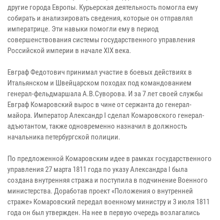
другие города Европы. Курьерская деятельность помогла ему
собирать и анализировать сведения, которые он отправлял
императрице. Эти навыки помогли ему в период
совершенствования системы государственного управления
Российской империи в начале XIX века.
Евграф Федотович принимал участие в боевых действиях в
Итальянском и Швейцарском походах под командованием
генерал-фельдмаршала А.В.Суворова. И за 7 лет своей службы
Евграф Комаровский вырос в чине от сержанта до генерал-
майора. Император Александр I сделал Комаровского генерал-
адъютантом, также одновременно назначил в должность
начальника петербургской полиции.
По предложенной Комаровским идее в рамках государственного
управления 27 марта 1811 года по указу Александра I была
создана внутренняя стража и поступила в подчинение Военного
министерства. Доработав проект «Положения о внутренней
страже» Комаровский передал военному министру и 3 июля 1811
года он был утвержден. На нее в первую очередь возлагались