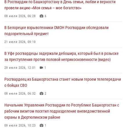
В Росгвардии по Башкортостану в День семьи, любви и верности
Башкортостана ответил на вопросы граждан
провели акцию «Моя семья – мое богатство»
30 июля 2026, 12:54
08 июля 2026, 06:28
6
В Уфе росгвардецы задержали дебошира, который был в розыске
В Белорецке взрывотехники ОМОН Росгвардии обследовали
за преступления против половой неприкосновенности (видео)
подозрительный предмет
29 июля 2026, 12:01
1
21 июля 2026, 09:19
Начальник отделения учёта и комплектования штаба Росгвардии
В Уфе росгвардецы задержали дебошира, который был в розыске
Башкортостана проведет прямую линию
за преступления против половой неприкосновенности (видео)
29 июля 2026, 10:52
29 июля 2026, 12:01
1
В Башкирии школьников пригласили на интерактивную экскурсию в
Росгвардеец из Башкортостана станет новым героем телепередачи
Росгвардию
о бойцах СВО
29 июля 2026, 04:15
3
08 июля 2026, 06:32
2
Начальник Управления Росгвардии по Республике Башкортостан с
рабочим визитом посетил подразделение вневедомственной
охраны в Дюртюлинском районе
09 июля 2026, 10:23
1