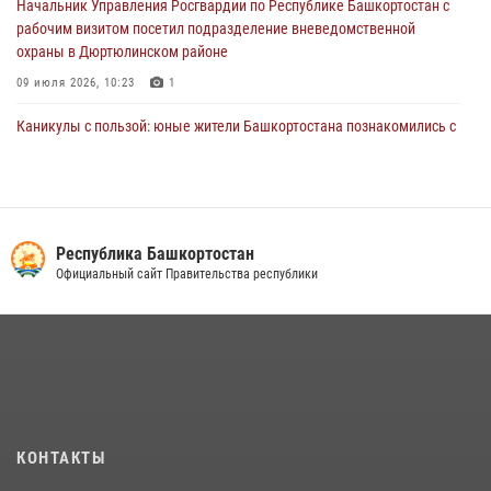
Начальник Управления Росгвардии по Республике Башкортостан с
рабочим визитом посетил подразделение вневедомственной
охраны в Дюртюлинском районе
09 июля 2026, 10:23
1
Каникулы с пользой: юные жители Башкортостана познакомились с
работой росгвардейцев в лагере «Луч»
07 июля 2026, 13:04
5
1
В Салавате сотрудники Росгвардии задержали мужчину,
угрожавшего ножом продавцу магазина
Республика Башкортостан
Официальный сайт Правительства республики
08 июля 2026, 11:22
В Уфе подписано соглашение о сотрудничестве между ветеранами
Росгвардии и фондом «Защитники Отечества»
16 июля 2026, 07:20
5
Сотрудники вневедомственной охраны Башкортостана
присоединились к всероссийской акции «Коробка храбрости»
КОНТАКТЫ
08 июля 2026, 07:14
2