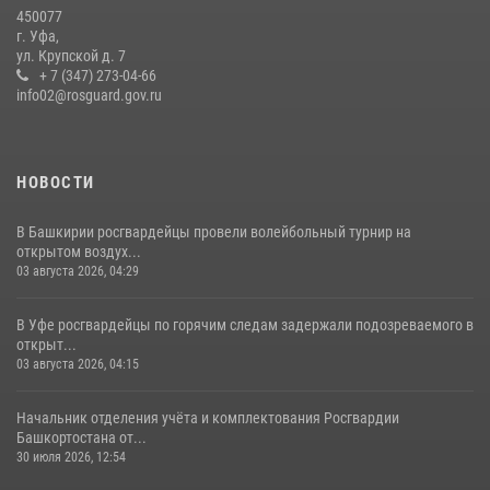
450077
В Уфе росгвардейцы задержали пьяного дебошира, нарушавшего
г. Уфа,
покой постояльцев хостела
ул. Крупской д. 7
+ 7 (347) 273-04-66
23 июля 2026, 12:25
info02@rosguard.gov.ru
НОВОСТИ
В Башкирии росгвардейцы провели волейбольный турнир на
открытом воздух...
03 августа 2026, 04:29
В Уфе росгвардейцы по горячим следам задержали подозреваемого в
открыт...
03 августа 2026, 04:15
Начальник отделения учёта и комплектования Росгвардии
Башкортостана от...
30 июля 2026, 12:54