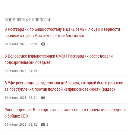
подозреваемого в открытом хищении из аптеки (видео)
03 августа 2026, 04:15
1
ПОПУЛЯРНЫЕ НОВОСТИ
Начальник отделения учёта и комплектования Росгвардии
В Росгвардии по Башкортостану в День семьи, любви и верности
Башкортостана ответил на вопросы граждан
провели акцию «Моя семья – мое богатство»
30 июля 2026, 12:54
08 июля 2026, 06:28
6
В Уфе росгвардецы задержали дебошира, который был в розыске
В Белорецке взрывотехники ОМОН Росгвардии обследовали
за преступления против половой неприкосновенности (видео)
подозрительный предмет
29 июля 2026, 12:01
1
21 июля 2026, 09:19
Начальник отделения учёта и комплектования штаба Росгвардии
В Уфе росгвардецы задержали дебошира, который был в розыске
Башкортостана проведет прямую линию
за преступления против половой неприкосновенности (видео)
29 июля 2026, 10:52
29 июля 2026, 12:01
1
В Башкирии школьников пригласили на интерактивную экскурсию в
Росгвардеец из Башкортостана станет новым героем телепередачи
Росгвардию
о бойцах СВО
29 июля 2026, 04:15
3
08 июля 2026, 06:32
2