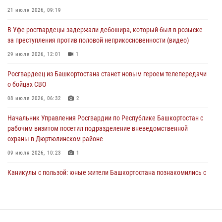
29 июля 2026, 12:01
1
21 июля 2026, 09:19
Начальник отделения учёта и комплектования штаба Росгвардии
В Уфе росгвардецы задержали дебошира, который был в розыске
Башкортостана проведет прямую линию
за преступления против половой неприкосновенности (видео)
29 июля 2026, 10:52
29 июля 2026, 12:01
1
В Башкирии школьников пригласили на интерактивную экскурсию в
Росгвардеец из Башкортостана станет новым героем телепередачи
Росгвардию
о бойцах СВО
29 июля 2026, 04:15
3
08 июля 2026, 06:32
2
Начальник Управления Росгвардии по Республике Башкортостан с
рабочим визитом посетил подразделение вневедомственной
охраны в Дюртюлинском районе
09 июля 2026, 10:23
1
Каникулы с пользой: юные жители Башкортостана познакомились с
работой росгвардейцев в лагере «Луч»
07 июля 2026, 13:04
5
1
В Салавате сотрудники Росгвардии задержали мужчину,