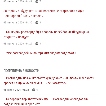
03 августа 2026, 04:41
7
За героями - будущее: В Башкортостане стартовала акция
Росгвардии "Письмо герою»
03 августа 2026, 04:30
8
В Башкирии росгвардейцы провели волейбольный турнир на
открытом воздухе
03 августа 2026, 04:29
3
В Уфе росгвардейцы по горячим следам задержали
подозреваемого в открытом хищении из аптеки (видео)
03 августа 2026, 04:15
1
ПОПУЛЯРНЫЕ НОВОСТИ
Начальник отделения учёта и комплектования Росгвардии
В Росгвардии по Башкортостану в День семьи, любви и верности
Башкортостана ответил на вопросы граждан
провели акцию «Моя семья – мое богатство»
30 июля 2026, 12:54
08 июля 2026, 06:28
6
В Уфе росгвардецы задержали дебошира, который был в розыске
В Белорецке взрывотехники ОМОН Росгвардии обследовали
за преступления против половой неприкосновенности (видео)
подозрительный предмет