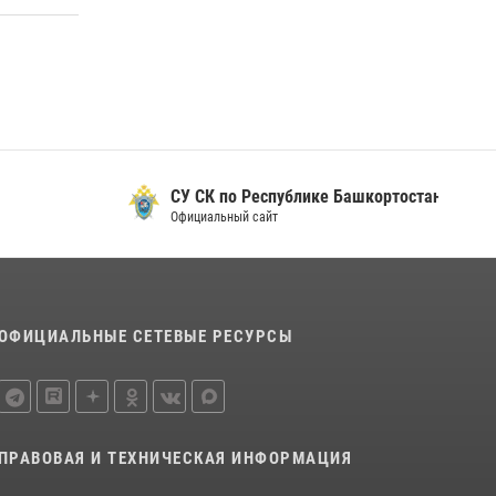
08 июля 2026, 07:14
2
В Уфе росгвардейцы задержали пьяного
дебошира, нарушавшего покой постояльцев
хостела
23 июля 2026, 12:25
В Башкортостане спецподразделения
СУ СК по Республике Башкортостан
Росгвардии отработали навыки
Официальный сайт
беспарашютного десантирования
28 июля 2026, 11:10
6
ОФИЦИАЛЬНЫЕ СЕТЕВЫЕ РЕСУРСЫ
ПРАВОВАЯ И ТЕХНИЧЕСКАЯ ИНФОРМАЦИЯ