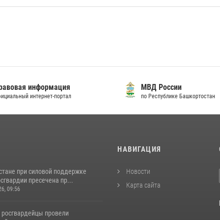
овая информация
МВД России
альный интернет-портал
по Республике Башкортостан
И
НАВИГАЦИЯ
стане при силовой поддержке
Новости
сгвардии пресечена пр...
Карта сайта
26, 09:56
 росгвардейцы провели