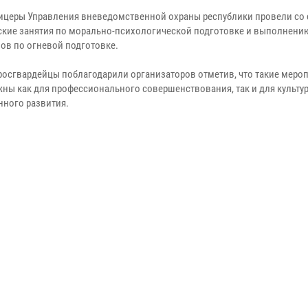
ицеры Управления вневедомственной охраны республики провели со
ские занятия по морально-психологической подготовке и выполнени
ов по огневой подготовке.
росгвардейцы поблагодарили организаторов отметив, что такие меро
жны как для профессионального совершенствования, так и для культу
нного развития.