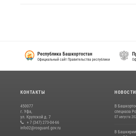
Республика Башкортостан
Прав
Официальный сайт Правительства республики
Офици
КОНТАКТЫ
НОВОСТ
450077
В Башкорто
г. Уфа,
спецназа Ро
ул. Крупской д. 7
07 августа 20
+ 7 (347) 273-04-66
info02@rosguard.gov.ru
В Башкирии