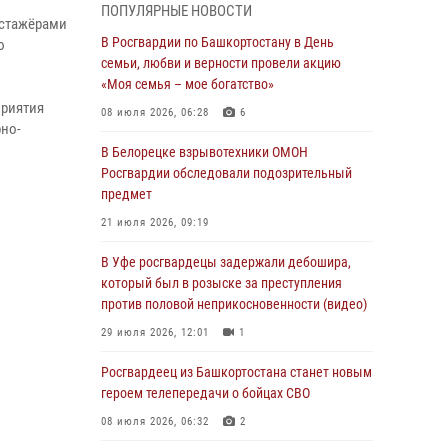
ПОПУЛЯРНЫЕ НОВОСТИ
 стажёрами
03 августа 2026, 04:41
7
В Росгвардии по Башкортостану в День
ю
За героями - будущее: В Башкортостане
семьи, любви и верности провели акцию
стартовала акция Росгвардии "Письмо
«Моя семья – мое богатство»
герою»
приятия
08 июля 2026, 06:28
6
рно-
03 августа 2026, 04:30
8
В Белорецке взрывотехники ОМОН
В Башкирии росгвардейцы провели
Росгвардии обследовали подозрительный
волейбольный турнир на открытом воздухе
предмет
03 августа 2026, 04:29
3
21 июля 2026, 09:19
В Уфе росгвардейцы по горячим следам
В Уфе росгвардецы задержали дебошира,
задержали подозреваемого в открытом
который был в розыске за преступления
хищении из аптеки (видео)
против половой неприкосновенности (видео)
03 августа 2026, 04:15
1
29 июля 2026, 12:01
1
Начальник отделения учёта и
Росгвардеец из Башкортостана станет новым
комплектования Росгвардии Башкортостана
героем телепередачи о бойцах СВО
ответил на вопросы граждан
08 июля 2026, 06:32
2
30 июля 2026, 12:54