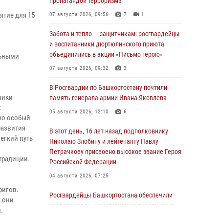
пропагандой терроризма
тие для 15
07 августа 2026, 09:56
7
1
Забота и тепло — защитникам: росгвардейцы
и воспитанники дюртюлинского приюта
объединились в акции «Письмо герою»
льными
07 августа 2026, 09:32
3
В Росгвардии по Башкортостану почтили
лики
память генерала армии Ивана Яковлева
х
05 августа 2026, 12:10
6
но особый
развития
В этот день, 16 лет назад подполковнику
егкий путь
Николаю Злобину и лейтенанту Павлу
Петрачкову присвоено высокое звание Героя
традиции.
Российской Федерации
04 августа 2026, 07:25
фигов.
Росгвардейцы Башкортостана обеспечили
ь они
правопорядок и выступили на празднике в
.
честь Дня ВДВ