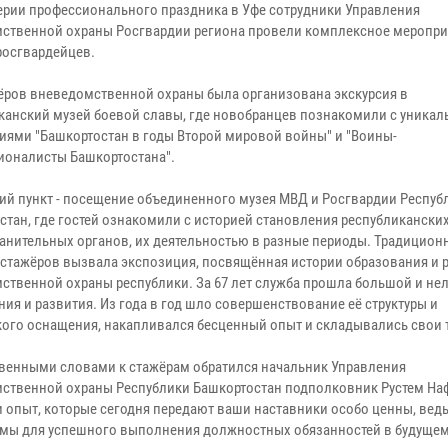
ерии профессионального праздника в Уфе сотрудники Управления
ственной охраны Росгвардии региона провели комплексное мероприя
росгвардейцев.
ёров вневедомственной охраны была организована экскурсия в
канский музей боевой славы, где новобранцев познакомили с уника
иями "Башкортостан в годы Второй мировой войны" и "Воины-
ионалисты Башкортостана".
й пункт - посещение объединенного музея МВД и Росгвардии Респуб
стан, где гостей ознакомили с историей становления республикански
анительных органов, их деятельностью в разные периоды. Традицион
у стажёров вызвала экспозиция, посвящённая истории образования и 
ственной охраны республики. За 67 лет служба прошла большой и нел
ия и развития. Из года в год шло совершенствование её структуры и
кого оснащения, накапливался бесценный опыт и складывались свои 
твенными словами к стажёрам обратился начальник Управления
ственной охраны Республики Башкортостан подполковник Рустем На
 и опыт, которые сегодня передают ваши наставники особо ценны, вед
мы для успешного выполнения должностных обязанностей в будущем