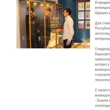
В преддв
вневедом
будущих 
Для стаж
Республи
экспозиц
интернац
Следующи
Башкорто
правоохр
интерес 
вневедом
становлен
техничес
С напутс
вневедом
- Знания
необходи