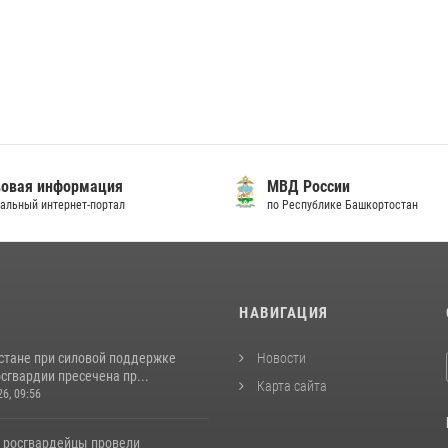
овая информация
МВД России
альный интернет-портал
по Республике Башкортостан
И
НАВИГАЦИЯ
стане при силовой поддержке
Новости
сгвардии пресечена пр...
Карта сайта
26, 09:56
 росгвардейцы провели