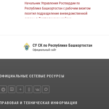
Начальник Управления Росгвардии по
В Уфе росгвардецы задержали дебошира,
Республике Башкортостан с рабочим визитом
который был в розыске за преступления
посетил подразделение вневедомственной
против половой неприкосновенности (видео)
охраны в Дюртюлинском районе
29 июля 2026, 12:01
1
09 июля 2026, 10:23
1
В Салавате сотрудники Росгвардии
задержали мужчину, угрожавшего ножом
СУ СК по Республике Башкортостан
продавцу магазина
Официальный сайт
08 июля 2026, 11:22
В Уфе подписано соглашение о
сотрудничестве между ветеранами
Росгвардии и фондом «Защитники
ОФИЦИАЛЬНЫЕ СЕТЕВЫЕ РЕСУРСЫ
Отечества»
16 июля 2026, 07:20
5
В Уфе росгвардейцы задержали пьяного
дебошира, нарушавшего покой постояльцев
ПРАВОВАЯ И ТЕХНИЧЕСКАЯ ИНФОРМАЦИЯ
хостела